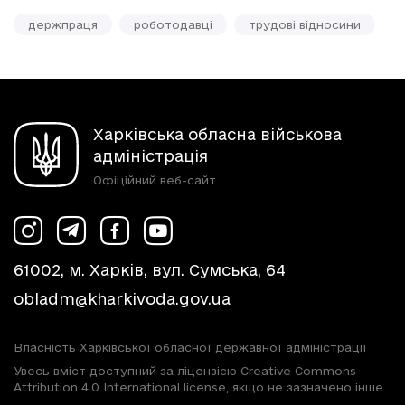
держпраця
роботодавці
трудові відносини
Харківська обласна військова
адміністрація
Офіційний веб-сайт
61002, м. Харків, вул. Сумська, 64
obladm@kharkivoda.gov.ua
Власність Харківської обласної державної адміністрації
Увесь вміст доступний за ліцензією Creative Commons
Attribution 4.0 International license, якщо не зазначено інше.