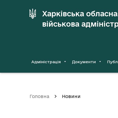
до
основного
Харківська обласна
вмісту
військова адмініст
Адміністрація
Документи
Публ
Головна
Новини