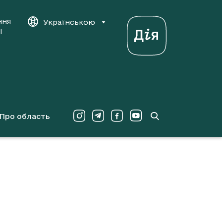
ння
Українською
і
Про область