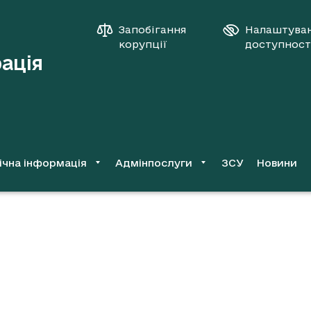
Запобігання
Налаштува
корупції
доступност
рація
ічна інформація
Адмінпослуги
ЗСУ
Новини