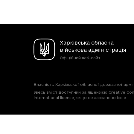
Харківська обласна
військова адміністрація
Офіційний веб-сайт
Власність Харківської обласної державної адмін
Увесь вміст доступний за ліцензією Creative Com
International license, якщо не зазначено інше.