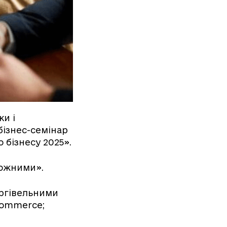
ки і
бізнес-семінар
 бізнесу 2025».
можними».
оргівельними
commerce;