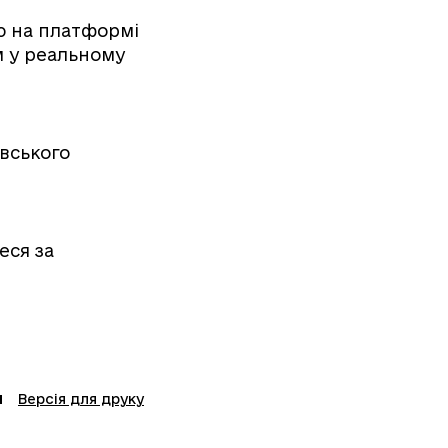
ю на платформі
м у реальному
вського
еся за
Версія для друку