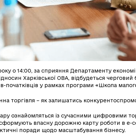
року о 14:00, за сприяння Департаменту економі
дносин Харківської ОВА, відбудеться черговий 
в-початківців у рамках програми «Школа малого
нна торгівля – як залишатись конкурентоспро
нару ознайомляться із сучасними цифровими т
сформують власну дорожню карту роботи в e-
ктичні поради щодо масштабування бізнесу.