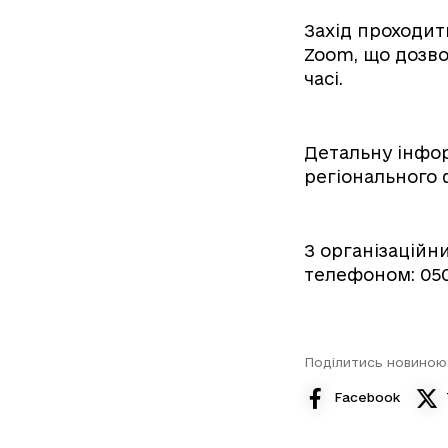
Захід проходи
Zoom, що дозво
часі.
Детальну інфор
регіонального
З організаційн
телефоном: 050
Поділитись новиною
Facebook