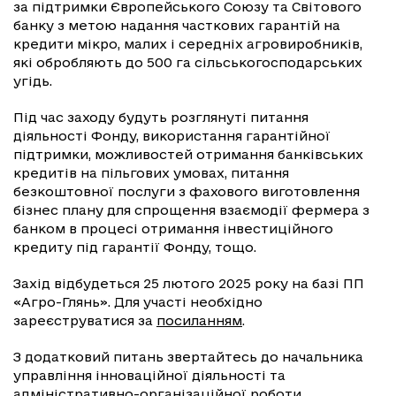
за підтримки Європейського Союзу та Світового
банку з метою надання часткових гарантій на
кредити мікро, малих і середніх агровиробників,
які обробляють до 500 га сільськогосподарських
угідь.
Під час заходу будуть розглянуті питання
діяльності Фонду, використання гарантійної
підтримки, можливостей отримання банківських
кредитів на пільгових умовах, питання
безкоштовної послуги з фахового виготовлення
бізнес плану для спрощення взаємодії фермера з
банком в процесі отримання інвестиційного
кредиту під гарантії Фонду, тощо.
Захід відбудеться 25 лютого 2025 року на базі ПП
«Агро-Глянь». Для участі необхідно
зареєструватися за
посиланням
.
З додатковий питань звертайтесь до начальника
управління інноваційної діяльності та
адміністративно-організаційної роботи