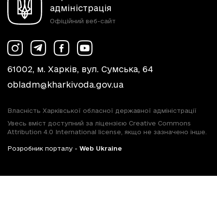
адміністрація
Офіційний веб-сайт
61002, м. Харків, вул. Сумська, 64
obladm@kharkivoda.gov.ua
Власність Харківської обласної державної адміністрації
Увесь вміст доступний за ліцензією Creative Commons
Attribution 4.0 International license, якщо не зазначено інше.
Розробник порталу -
Web Ukraine