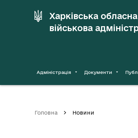
до
основного
Харківська обласна
вмісту
військова адмініст
Адміністрація
Документи
Публ
Головна
Новини