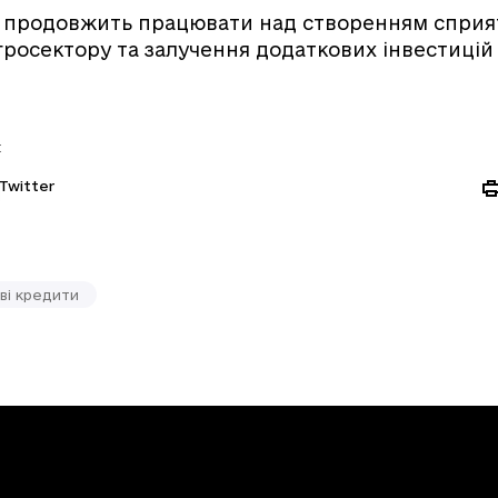
А продовжить працювати над створенням сприя
гросектору та залучення додаткових інвестицій 
:
Twitter
ові кредити