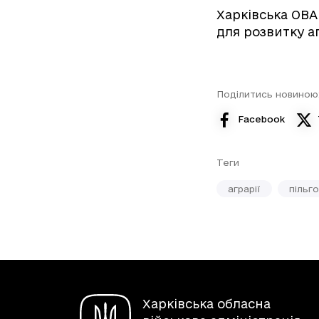
Харківська ОВ
для розвитку а
Поділитись новиною
Facebook
Теги
аграрії
пільг
Харківська обласна