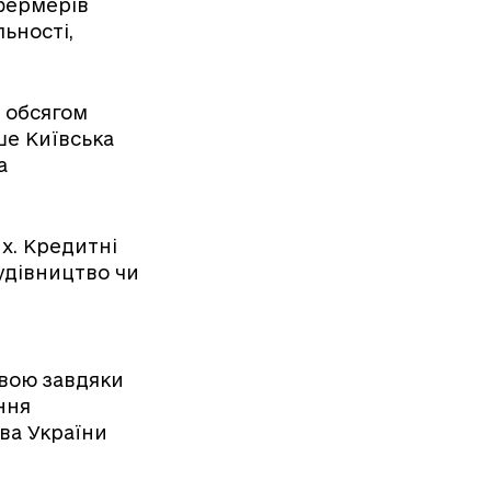
 фермерів
ьності,
а обсягом
ше Київська
а
х. Кредитні
удівництво чи
ивою завдяки
ння
ва України