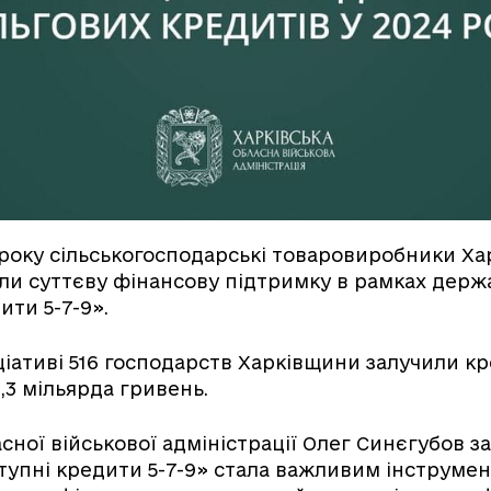
року сільськогосподарські товаровиробники Хар
ли суттєву фінансову підтримку в рамках дер
ити 5-7-9».
іціативі 516 господарств Харківщини залучили к
,3 мільярда гривень.
сної військової адміністрації Олег Синєгубов з
тупні кредити 5-7-9» стала важливим інструме