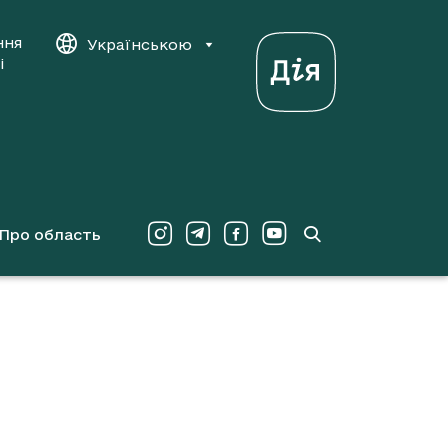
ння
Українською
і
Про область