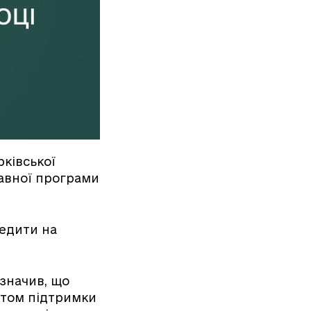
ківської
жавної програми
редити на
азначив, що
нтом підтримки