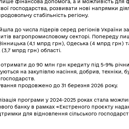
е лише фінансова допомога, а й можливість для
вої господарства, розвивати нові напрямки діял
родовольчу стабільність регіону.
йшла до числа лідерів серед регіонів України з
дитів вагропромисловому секторі. Попереду ли
 Вінницька (4,1 млрд грн), Одеська (4 млрд грн) т
(3,7 млрд грн) області.
 отримати до 90 млн грн кредиту під 5-9% річни
ються на закупівлю насіння, добрив, техніки, б
господарств.
вання продовжено до 31 березня 2026 року.
лізація програми у 2024-2025 роках стала можл
ового банку в рамках «Екстреного проєкту нада
дтримки для відновлення сільського господарст