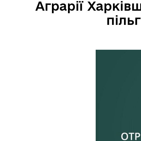
Аграрії Харків
піль