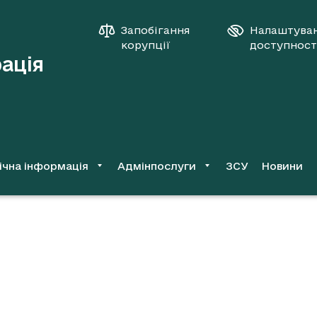
Запобігання
Налаштува
корупції
доступност
рація
ічна інформація
Адмінпослуги
ЗСУ
Новини