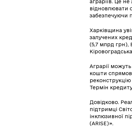
аграріїв. Це н
відновлювати с
забезпечуючи п
Харківщина уві
залучених кре
(5,7 млрд грн),
Кіровоградська 
Аграрії можуть
кошти спрямову
реконструкцію 
Термін кредиту
Довідково. Реа
підтримці Світ
інклюзивної пі
(ARISE)».