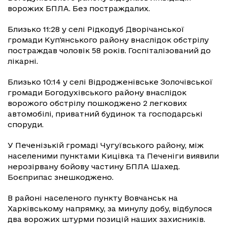
ворожих БПЛА. Без постраждалих.
Близько 11:28 у селі Рідкодуб Дворічанської
громади Куп'янського району внаслідок обстрілу
постраждав чоловік 58 років. Госпіталізований до
лікарні.
Близько 10:14 у селі Відродженівське Золочівської
громади Богодухівського району внаслідок
ворожого обстрілу пошкоджено 2 легкових
автомобілі, приватний будинок та господарські
споруди.
У Печенізькій громаді Чугуївського району, між
населеними пунктами Кицівка та Печеніги виявили
нерозірвану бойову частину БПЛА Шахед.
Боєприпас знешкоджено.
В районі населеного пункту Вовчанськ на
Харківському напрямку, за минулу добу, відбулося
два ворожих штурми позицій наших захисників.