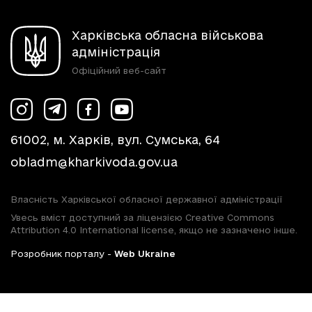
Харківська обласна військова
адміністрація
Офіційний веб-сайт
61002, м. Харків, вул. Сумська, 64
obladm@kharkivoda.gov.ua
Власність Харківської обласної державної адміністрації
Увесь вміст доступний за ліцензією Creative Commons
Attribution 4.0 International license, якщо не зазначено інше.
Розробник порталу -
Web Ukraine