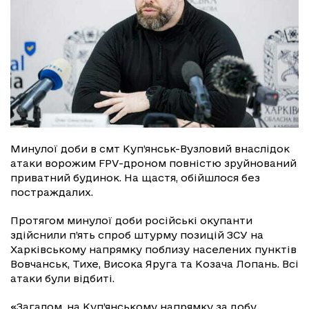
Минулої доби в смт Куп’янськ-Вузловий внаслідок
атаки ворожим FPV-дроном повністю зруйнований
приватний будинок. На щастя, обійшлося без
постраждалих.
Протягом минулої доби російські окупанти
здійснили п’ять спроб штурму позицій ЗСУ на
Харківському напрямку поблизу населених пунктів
Вовчанськ, Тихе, Висока Яруга та Козача Лопань. Всі
атаки були відбиті.
«Загалом, на Куп’янському напрямку за добу