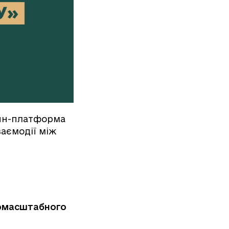
айн-платформа
заємодії між
вномасштабного