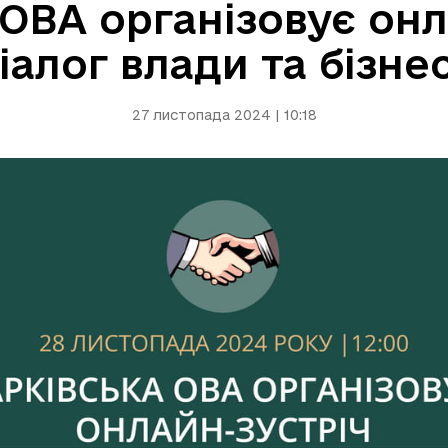
 ОВА організовує онл
іалог влади та бізне
27 листопада 2024 | 10:18