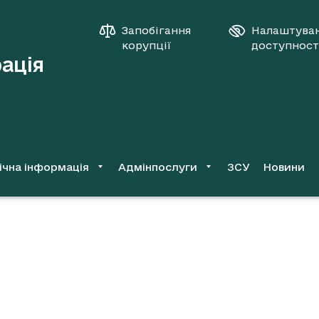
Запобігання
Налаштува
корупції
доступност
рація
ічна інформація
Адмінпослуги
ЗСУ
Новини