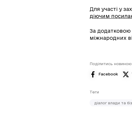
Для участі у з
діючим посила
За додатковою
міжнародних ві
Поділитись новиною
Facebook
Теги
діалог влади та бі