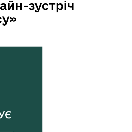
айн-зустріч
су»