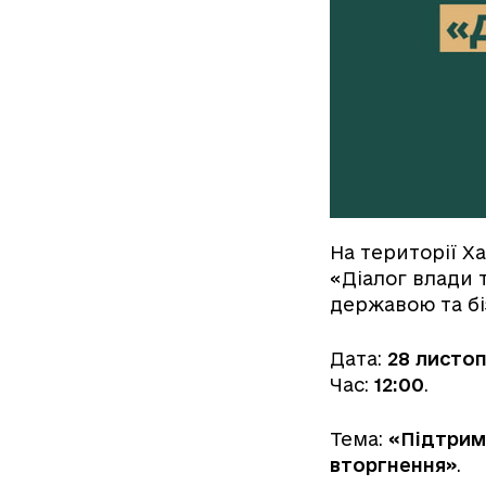
На території Х
«Діалог влади 
державою та бі
Дата:
28 листо
Час:
12:00
.
Тема:
«Підтримк
вторгнення»
.