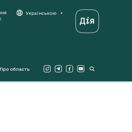
ння
Українською
і
Про область