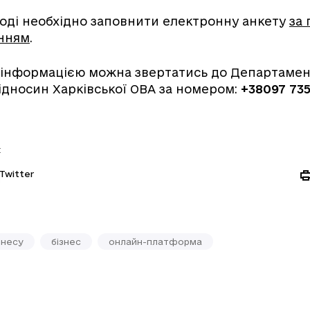
аході необхідно заповнити електронну анкету
за 
нням
.
 інформацією можна звертатись до Департамент
дносин Харківської ОВА за номером:
+38097 735
:
Twitter
знесу
бізнес
онлайн-платформа