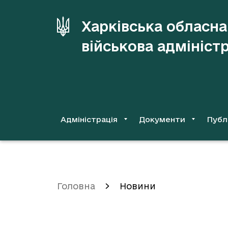
до
основного
Харківська обласна
вмісту
військова адмініст
Адміністрація
Документи
Публ
Головна
Новини