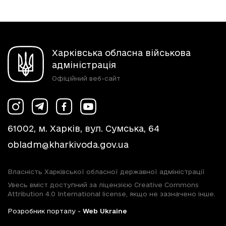
Харківська обласна військова
адміністрація
Офіційний веб-сайт
61002, м. Харків, вул. Сумська, 64
obladm@kharkivoda.gov.ua
Власність Харківської обласної державної адміністрації
Увесь вміст доступний за ліцензією Creative Commons
Attribution 4.0 International license, якщо не зазначено інше.
Розробник порталу -
Web Ukraine