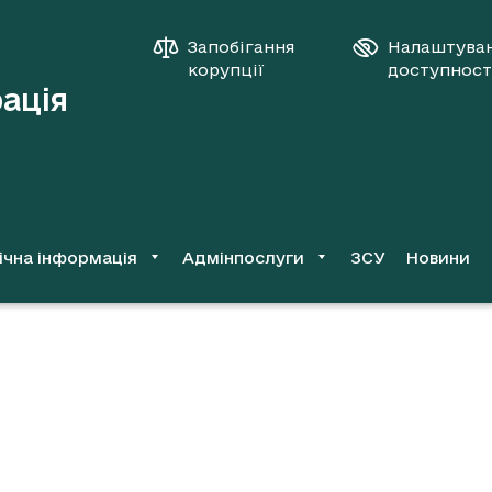
Запобігання
Налаштува
корупції
доступност
рація
ічна інформація
Адмінпослуги
ЗСУ
Новини