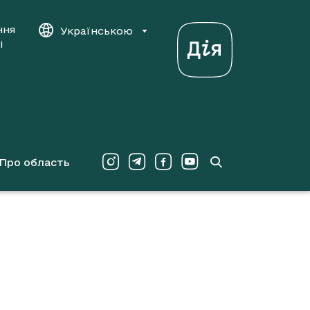
ння
Українською
і
Про область