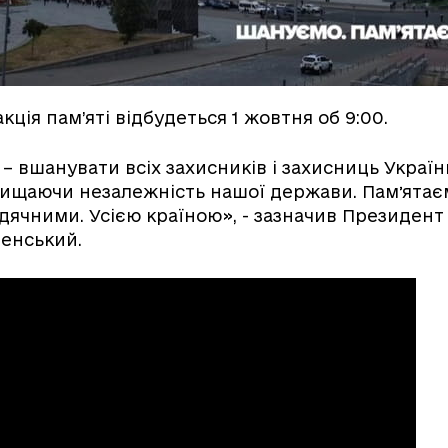
кція пам’яті відбудеться 1 жовтня об 9:00.
– вшанувати всіх захисників і захисниць України
хищаючи незалежність нашої держави. Памʼятає
ячними. Усією країною», - зазначив Президент
енський.