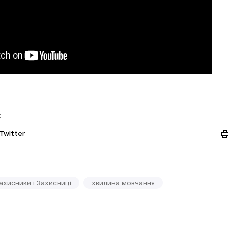
:
Twitter
ахисники і Захисниці
хвилина мовчання