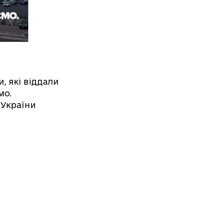
, які віддали
мо.
 України