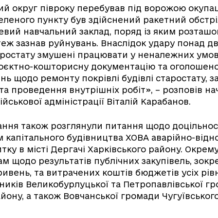
й округ півроку перебував під ворожою окупаці
еленого пункту був здійснений ракетний обстрі
вий навчальний заклад, поряд із яким розташо
 теж зазнав руйнувань. Внаслідок удару понад д
ростату змушені працювати у неналежних умова
оєктно-кошторисну документацію та оголошено 
нь щодо ремонту покрівлі будівлі старостату, з
 та проведення внутрішніх робіт», – розповів н
ійськової адміністрації Віталій Карабанов.
ання також розглянули питання щодо доцільно
 капітального будівництва ХОВА аварійно-від
тку в місті Дергачі Харківського району. Окрему
ам щодо результатів публічних закупівель, зокр
ривень, та витрачених коштів бюджетів усіх рівн
ьників Великобурлуцької та Петропавлівської г
айону, а також Вовчанської громади Чугуївськог