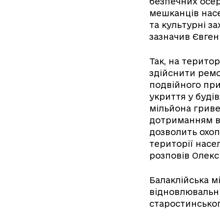
безпечних осер
мешканців насе
та культурні за
зазначив Євген 
Так, на територ
здійснити ремо
подвійного при
укриття у будів
мільйона гривен
дотриманням в
дозволить охоп
території насе
розповів Олекс
Балаклійська м
відновлювальни
старостинськог