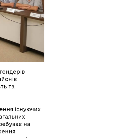
 тендерів
айонів
ть та
лення існуючих
нагальних
ребуває на
рення