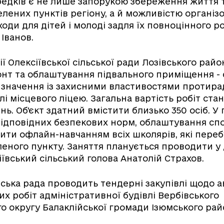
едків є не лише запорукою збереження життя т
лених пунктів регіону, а й можливістю організо
ходи для дітей і молоді задля їх повноцінного р
Іванов.
ії Олексіївської сільської ради Лозівського рай
нт та облаштування підвального приміщення -
значення із захисними властивостями протира
лі місцевого ліцею. Загальна вартість робіт стан
ь. Об'єкт здатний вмістити близько 350 осіб. У 
ідповідних безпекових норм, облаштування сп
ити офлайн-навчанням всіх школярів, які пере
леного пункту. Заняття планується проводити у д
іївський сільський голова Анатолій Страхов.
іська рада проводить тендерні закупівлі щодо а
х робіт адміністративної будівлі Вербівського
о округу Балаклійської громади Ізюмського рай