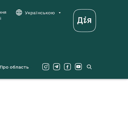
ння
Українською
і
Про область