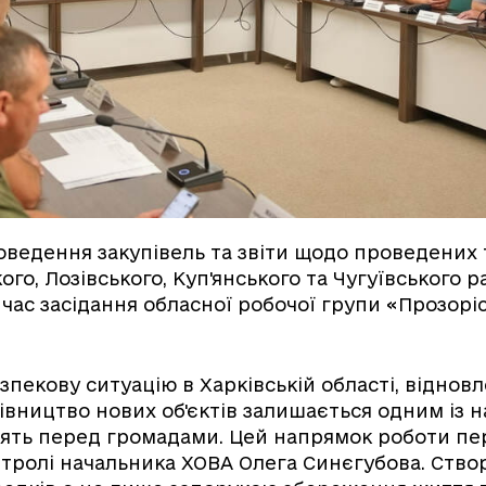
оведення закупівель та звіти щодо проведених
го, Лозівського, Куп'янського та Чугуївського р
 час засідання обласної робочої групи «Прозоріс
езпекову ситуацію в Харківській області, віднов
дівництво нових об'єктів залишається одним із 
тоять перед громадами. Цей напрямок роботи пе
тролі начальника ХОВА Олега Синєгубова. Ство