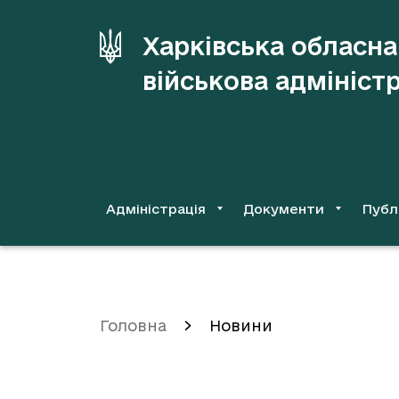
до
основного
Харківська обласна
вмісту
військова адмініст
Адміністрація
Документи
Публ
Головна
Новини