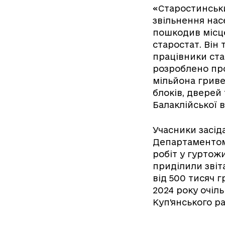
«Старостинськи
звільнення нас
пошкодив місце
старостат. Він
працівники ста
розроблено пр
мільйона гриве
блоків, дверей
Балаклійської в
Учасники засід
Департаментом
робіт у гуртожи
приділили звіт
від 500 тисяч г
2024 року очіл
Куп'янського р