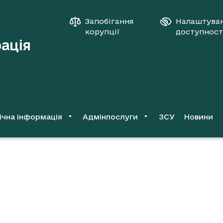
Запобігання
Налаштува
корупції
доступност
рація
ічна інформація
Адмінпослуги
ЗСУ
Новини