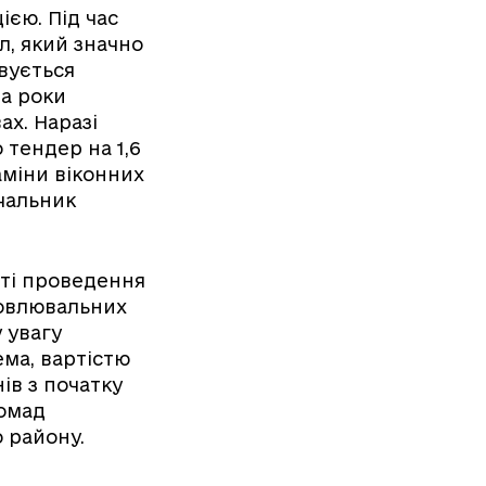
єю. Під час
л, який значно
вується
ва роки
х. Наразі
тендер на 1,6
аміни віконних
ачальник
сті проведення
новлювальних
 увагу
ема, вартістю
ів з початку
ромад
о району.