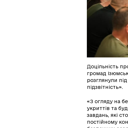
Доцільність пр
громад Ізюмсько
розглянули під
підзвітність».
«З огляду на б
укриттів та бу
завдань, які с
постійному кон