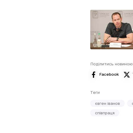
Поділитись новиною
Facebook
Теги
євген іванов
співпраця