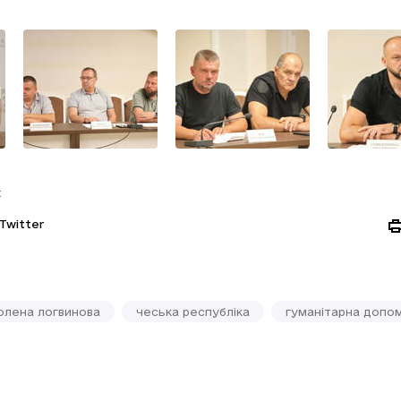
:
Twitter
олена логвинова
чеська республіка
гуманітарна допо