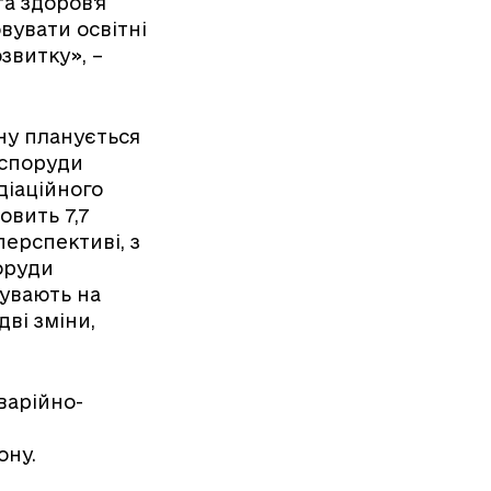
а здоров'я
вувати освітні
озвитку», –
ону планується
 споруди
діаційного
овить 7,7
перспективі, з
оруди
бувають на
ві зміни,
варійно-
ону.