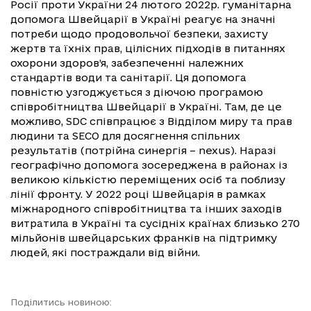
Росії проти України 24 лютого 2022р. гуманітарна
допомога Швейцарії в Україні реагує на значні
потреби щодо продовольчої безпеки, захисту
жертв та їхніх прав, цілісних підходів в питаннях
охорони здоров’я, забезпеченні належних
стандартів води та санітарії. Ця допомога
повністю узгоджується з діючою програмою
співробітництва Швейцарії в Україні. Там, де це
можливо, SDC співпрацює з Відділом миру та прав
людини та SECO для досягнення спільних
результатів (потрійна синергія – nexus). Наразі
географічно допомога зосереджена в районах із
великою кількістю переміщених осіб та поблизу
лінії фронту. У 2022 році Швейцарія в рамках
міжнародного співробітництва та інших заходів
витратила в Україні та сусідніх країнах близько 270
мільйонів швейцарських франків на підтримку
людей, які постраждали від війни.
Поділитись новиною: