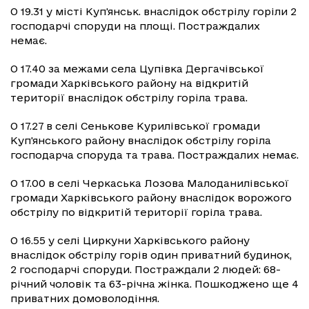
О 19.31 у місті Куп'янськ. внаслідок обстрілу горіли 2
господарчі споруди на площі. Постраждалих
немає.
О 17.40 за межами села Цупівка Дергачівської
громади Харківського району на відкритій
території внаслідок обстрілу горіла трава.
О 17.27 в селі Сенькове Курилівської громади
Куп'янського району внаслідок обстрілу горіла
господарча споруда та трава. Постраждалих немає.
О 17.00 в селі Черкаська Лозова Малоданилівської
громади Харківського району внаслідок ворожого
обстрілу по відкритій території горіла трава.
О 16.55 у селі Циркуни Харківського району
внаслідок обстрілу горів один приватний будинок,
2 господарчі споруди. Постраждали 2 людей: 68-
річний чоловік та 63-річна жінка. Пошкоджено ще 4
приватних домоволодіння.