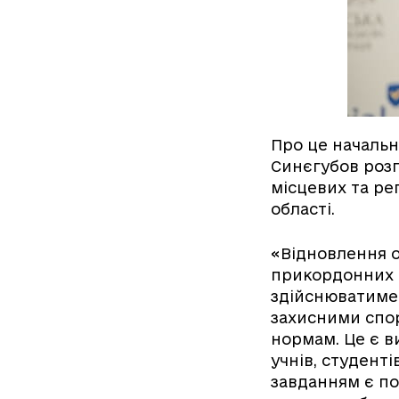
Про це начальн
Синєгубов розп
місцевих та ре
області.
«Відновлення о
прикордонних т
здійснюватимет
захисними спо
нормам. Це є в
учнів, студент
завданням є п