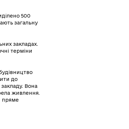
иділено 500
дають загальну
ьних закладах.
очні терміни
 будівництво
тити до
 закладу. Вона
рела живлення.
и пряме