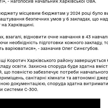
і», - наголосив начальник Харківської ОВА.
юджету місцевим бюджетам у 2024 році було в
лаштування безпечних умов у 6 закладах, що на
 на Харківщині.
х, взагалі, відновити очне навчання в 43 навчал
ючи необхідність підготовки кожного закладу, т
ть варіюватися», - зазначив Олег Синєгубов.
ищі Коротич Харківського району завершується
кладу освіти. Захисна споруда буде здатна вміс
й, що повністю забезпечує потреби навчального
приміщень, санітарні кімнати та автономні дже
тною документацією, споруда здатна витримат
и системи С-300.