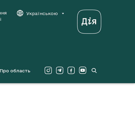
ння
Українською
і
Про область