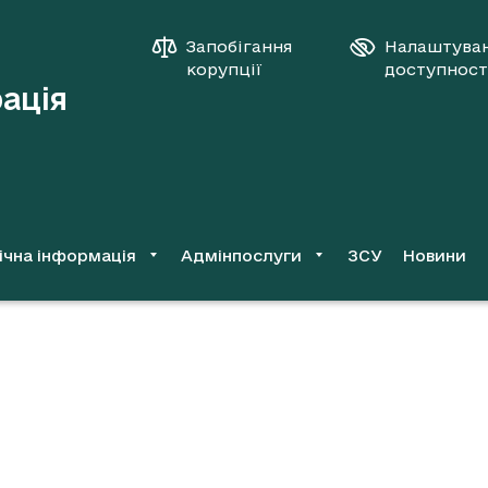
Запобігання
Налаштува
корупції
доступност
рація
ічна інформація
Адмінпослуги
ЗСУ
Новини