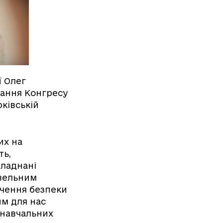
ї Олег
дання Конгресу
ківській
их на
ть,
бладнані
івельним
ечення безпеки
им для нас
 навчальних