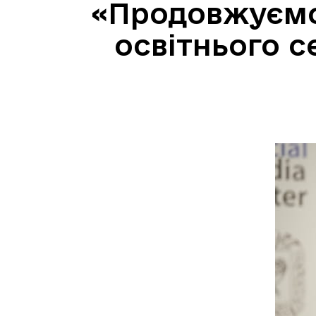
«Продовжуємо
освітнього с