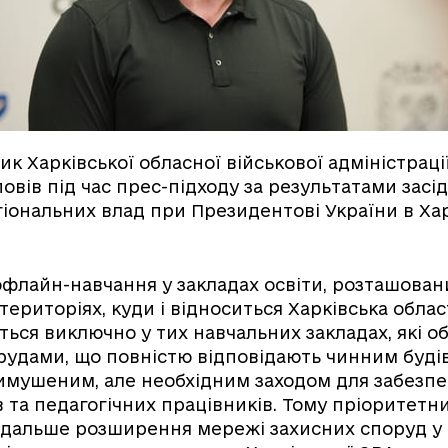
ик Харківської обласної військової адміністраці
овів під час прес-підходу за результатами засі
гіональних влад при Президентові України в Хар
флайн-навчання у закладах освіти, розташован
ериторіях, куди і відноситься Харківська облас
ься виключно у тих навчальних закладах, які о
рудами, що повністю відповідають чинним буд
имушеним, але необхідним заходом для забезп
ів та педагогічних працівників. Тому пріоритетн
одальше розширення мережі захисних споруд у