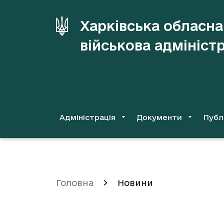
до
основного
Харківська обласна
вмісту
військова адмініст
Адміністрація
Документи
Публ
Головна
Новини