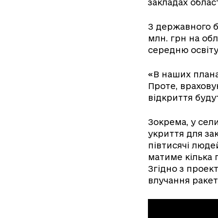
закладах област
З державного б
млн. грн на об
середню освіту
«В наших плана
Проте, врахову
відкриття буду
Зокрема, у сел
укриття для за
півтисячі люде
матиме кілька 
Згідно з проек
влучання ракет