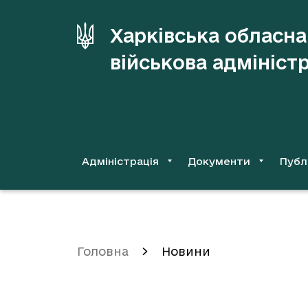
до
основного
Харківська обласна
вмісту
військова адмініст
Адміністрація
Документи
Публ
Головна
Новини