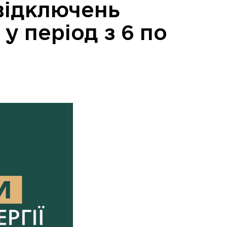
відключень
 у період з 6 по