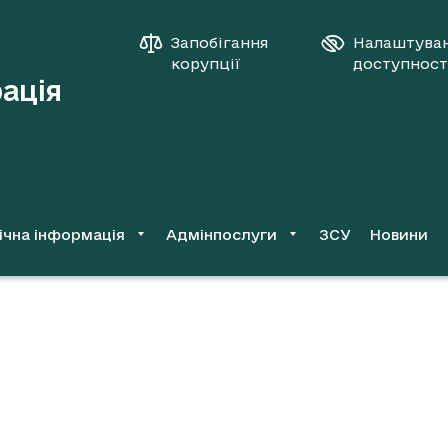
Запобігання
Налаштува
корупції
доступност
рація
ічна інформація
Адмінпослуги
ЗСУ
Новини