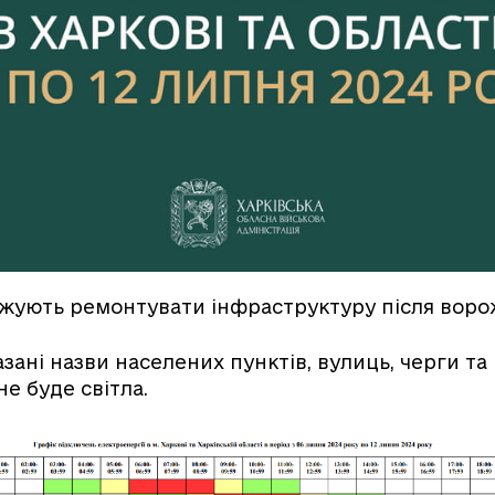
жують ремонтувати інфраструктуру після ворож
азані назви населених пунктів, вулиць, черги та 
е буде світла.