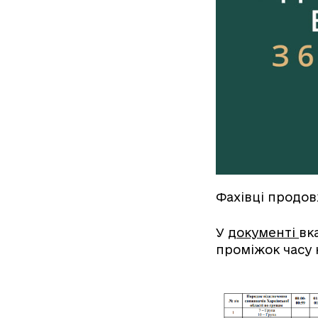
Фахівці продов
У
документі
вк
проміжок часу н