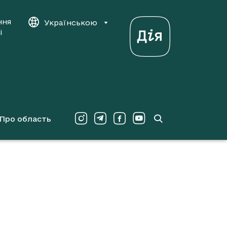
ння
Українською
і
Про область