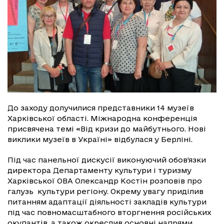
До заходу долучилися представники 14 музеїв
Харківської області. Міжнародна конференція
присвячена темі «Від кризи до майбутнього. Нові
виклики музеїв в Україні» відбулася у Берліні.
Під час панельної дискусії виконуючий обов’язки
директора Департаменту культури і туризму
Харківської ОВА Олександр Костін розповів про
галузь культури регіону. Окрему увагу приділив
питанням адаптації діяльності закладів культури
під час повномасштабного вторгнення російських
окупантів, а також окреслив основні напрями