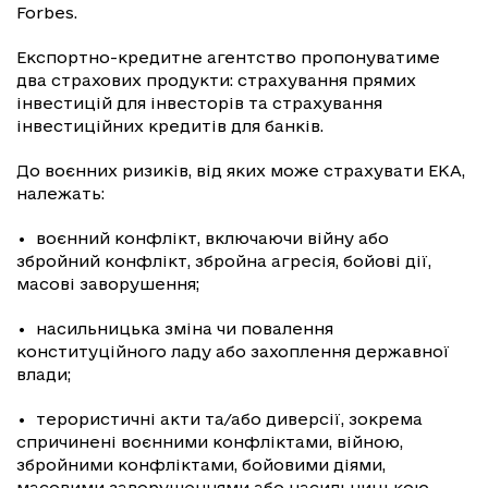
Forbes.
Експортно-кредитне агентство пропонуватиме
два страхових продукти: страхування прямих
інвестицій для інвесторів та страхування
інвестиційних кредитів для банків.
До воєнних ризиків, від яких може страхувати ЕКА,
належать:
• воєнний конфлікт, включаючи війну або
збройний конфлікт, збройна агресія, бойові дії,
масові заворушення;
• насильницька зміна чи повалення
конституційного ладу або захоплення державної
влади;
• терористичні акти та/або диверсії, зокрема
спричинені воєнними конфліктами, війною,
збройними конфліктами, бойовими діями,
масовими заворушеннями або насильницькою