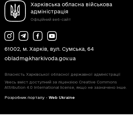
Харківська обласна військова
адміністрація
Офіційний веб-сайт
61002, м. Харків, вул. Сумська, 64
obladm@kharkivoda.gov.ua
Власність Харківської обласної державної адміністрації
Увесь вміст доступний за ліцензією Creative Commons
Attribution 4.0 International license, якщо не зазначено інше.
Розробник порталу -
Web Ukraine