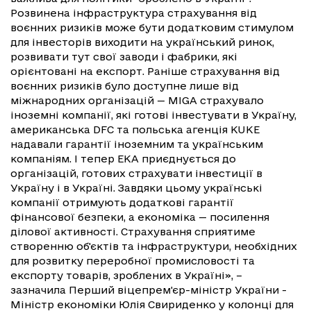
Розвинена інфраструктура страхування від
воєнних ризиків може бути додатковим стимулом
для інвесторів виходити на український ринок,
розвивати тут свої заводи і фабрики, які
орієнтовані на експорт. Раніше страхування від
воєнних ризиків було доступне лише від
міжнародних організацій — MIGA страхувало
іноземні компанії, які готові інвестувати в Україну,
американська DFC та польська агенція KUKE
надавали гарантії іноземним та українським
компаніям. І тепер ЕКА приєднується до
організацій, готових страхувати інвестиції в
Україну і в Україні. Завдяки цьому українські
компанії отримують додаткові гарантії
фінансової безпеки, а економіка — посилення
ділової активності. Страхування сприятиме
створенню об'єктів та інфраструктури, необхідних
для розвитку переробної промисловості та
експорту товарів, зроблених в Україні», –
зазначила Перший віцепрем'єр-міністр України -
Міністр економіки Юлія Свириденко у колонці для