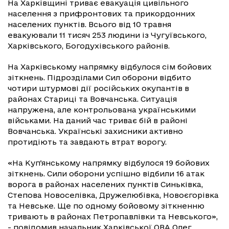
На Харківщині триває евакуація цивільного
населення з прифронтових та прикордонних
населених пунктів. Всього від 10 травня
евакуювали 11 тисяч 253 людини із Чугуївського,
Харківського, Богодухівського районів.
На Харківському напрямку відбулося сім бойових
зіткнень. Підрозділами Сил оборони відбито
чотири штурмові дії російських окупантів в
районах Стариці та Вовчанська. Ситуація
напружена, але контрольована українськими
військами. На даний час триває бій в районі
Вовчанська. Українські захисники активно
протидіють та завдають втрат ворогу.
«На Купʼянському напрямку відбулося 19 бойових
зіткнень. Сили оборони успішно відбили 16 атак
ворога в районах населених пунктів Синьківка,
Степова Новоселівка, Дружелюбівка, Новоєгорівка
та Невське. Ще по одному бойовому зіткненню
тривають в районах Петропавлівки та Невського»,
- повідомив начальник Харківської ОВА Олег