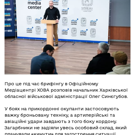
Про це під час брифінгу в Офіційному
Медіацентрі ХОВА розповів начальник Харківської
обласної військової адміністрації Олег Синєгубов.
У боях на прикордонні окупанти застосовують
важку броньовану техніку, а артилерійські та
авіаційні удари завдають з того боку кордону.
Загарбники не задіяли увесь особовий склад, який
планували «кинути» для загострення ситуації.