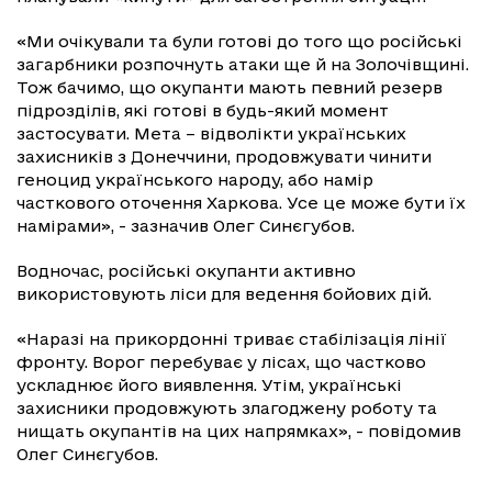
«Ми очікували та були готові до того що російські
загарбники розпочнуть атаки ще й на Золочівщині.
Тож бачимо, що окупанти мають певний резерв
підрозділів, які готові в будь-який момент
застосувати. Мета – відволікти українських
захисників з Донеччини, продовжувати чинити
геноцид українського народу, або намір
часткового оточення Харкова. Усе це може бути їх
намірами», - зазначив Олег Синєгубов.
Водночас, російські окупанти активно
використовують ліси для ведення бойових дій.
«Наразі на прикордонні триває стабілізація лінії
фронту. Ворог перебуває у лісах, що частково
ускладнює його виявлення. Утім, українські
захисники продовжують злагоджену роботу та
нищать окупантів на цих напрямках», - повідомив
Олег Синєгубов.