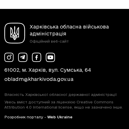
Харківська обласна військова
адміністрація
Офіційний веб-сайт
61002, м. Харків, вул. Сумська, 64
obladm@kharkivoda.gov.ua
Власність Харківської обласної державної адміністрації
Увесь вміст доступний за ліцензією Creative Commons
Attribution 4.0 International license, якщо не зазначено інше.
Розробник порталу -
Web Ukraine