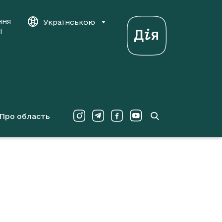
ння
Українською
і
Про область