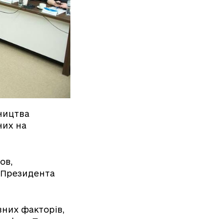
тництва
них на
ов,
у Президента
вних факторів,