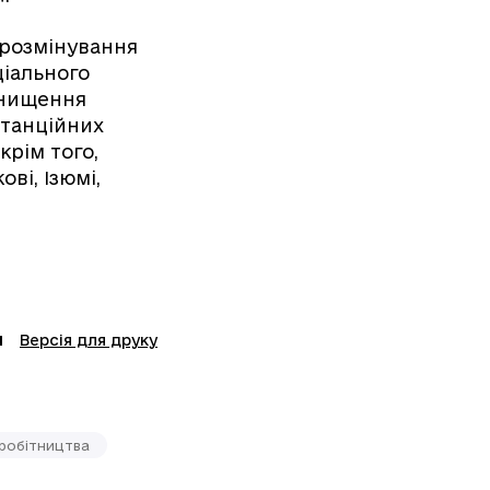
 розмінування
ціального
 знищення
станційних
крім того,
ві, Ізюмі,
Версія для друку
робітництва