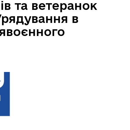
ів та ветеранок
рядування в
лявоєнного