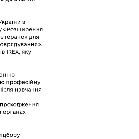
країни з
ту «Розширення
ветеранок для
моврядування».
в IREX, яку
щенню
вою професійну
Після навчання
, проходження
в органах
відбору