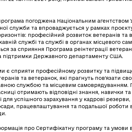
програма погоджена Національним агентством У
ної служби та впроваджується у рамках проєк
ризонтів: професійний розвиток ветеранів та 
жавній службі та службі в органах місцевого са
ься за сприяння Програма реінтеграції ветерані
за підтримки Державного департаменту США.
и є сприяти професійному розвитку та підви
етеранів та ветеранок, які прагнуть пов’язати с
авною службою та місцевим самоврядуванням. 
асниці отримають відповідні знання, навички та
 для успішного зарахування у кадрові резерви
осади, працевлаштування та подальшої роботи 
ди.
ормація про Сертифікатну програму та умови 