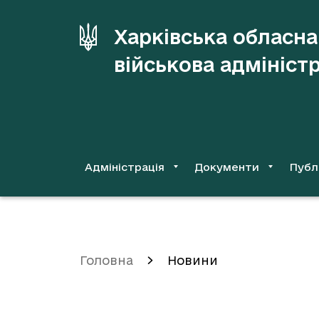
до
основного
Харківська обласна
вмісту
військова адмініст
Адміністрація
Документи
Публ
Головна
Новини