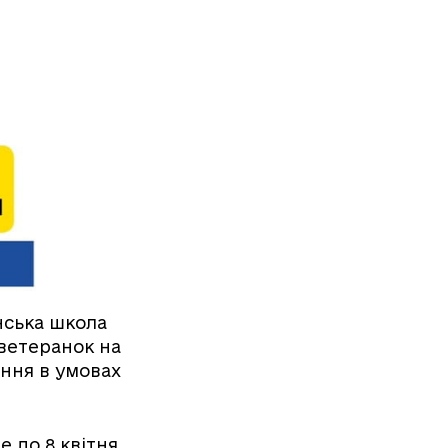
нська школа
ветеранок на
ння в умовах
е до 8 квітня