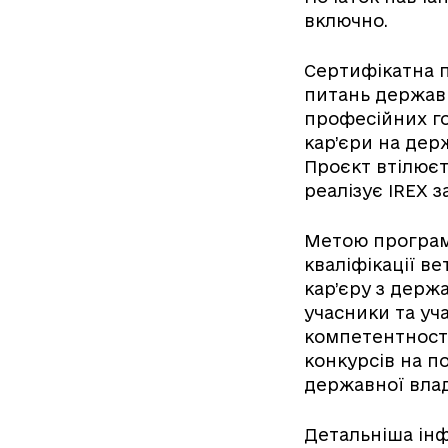
включно.
Сертифікатна 
питань держав
професійних го
кар’єри на дер
Проєкт втілюєт
реалізує IREX 
Метою програм
кваліфікації в
кар’єру з держ
учасники та уч
компетентності
конкурсів на п
державної вла
Детальніша інф