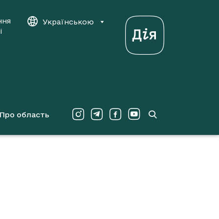
ння
Українською
і
Про область