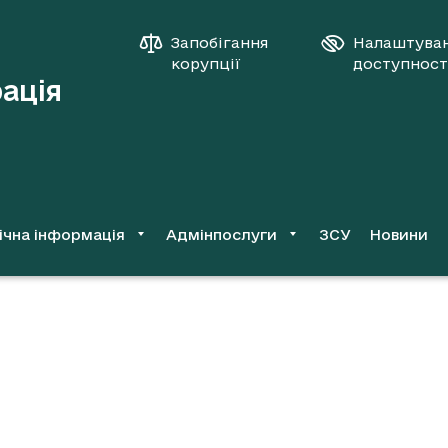
Запобігання
Налаштува
корупції
доступност
рація
ічна інформація
Адмінпослуги
ЗСУ
Новини