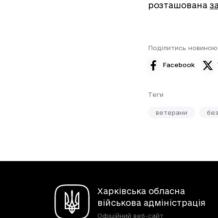
розташована
з
Поділитись новиною
Facebook
Теги
ветерани
бе
Харківська обласна
військова адміністрація
Офіційний веб-сайт