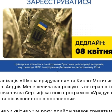
анізація «Школа врядування» та Києво-Могиля
ні Андрія Мелешевича запрошують ветеранів і 
авчання за Сертифікатною програмою «Урядува
 та післявоєнного відновлення».
ня 22 квітня 2024 року, прийом заявок триватим