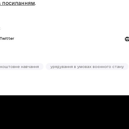
а посиланням
.
:
Twitter
зкоштовне навчання
урядування в умовах воєнного стану