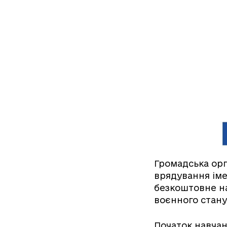
Громадська орг
врядування іме
безкоштовне н
воєнного стану
Початок навчан