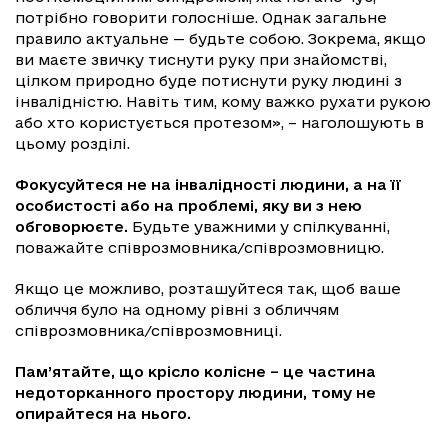
потрібно говорити голосніше. Однак загальне
правило актуальне — будьте собою. Зокрема, якщо
ви маєте звичку тиснути руку при знайомстві,
цілком природно буде потиснути руку людині з
інвалідністю. Навіть тим, кому важко рухати рукою
або хто користується протезом», – наголошують в
цьому розділі.
Фокусуйтеся не на інвалідності людини, а на її
особистості або на проблемі, яку ви з нею
обговорюєте.
Будьте уважними у спілкуванні,
поважайте співрозмовника/співрозмовницю.
Якщо це можливо, розташуйтеся так, щоб ваше
обличчя було на одному рівні з обличчям
співрозмовника/співрозмовниці.
Пам’ятайте, що крісло колісне – це частина
недоторканного простору людини, тому не
опирайтеся на нього.