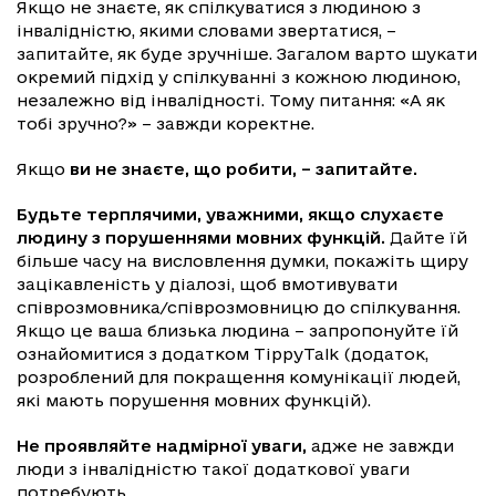
Якщо не знаєте, як спілкуватися з людиною з
інвалідністю, якими словами звертатися, –
запитайте, як буде зручніше. Загалом варто шукати
окремий підхід у спілкуванні з кожною людиною,
незалежно від інвалідності. Тому питання: «А як
тобі зручно?» – завжди коректне.
Якщо
ви не знаєте, що робити, – запитайте.
Будьте терплячими, уважними, якщо слухаєте
людину з порушеннями мовних функцій.
Дайте їй
більше часу на висловлення думки, покажіть щиру
зацікавленість у діалозі, щоб вмотивувати
співрозмовника/співрозмовницю до спілкування.
Якщо це ваша близька людина – запропонуйте їй
ознайомитися з додатком TippyTalk (додаток,
розроблений для покращення комунікації людей,
які мають порушення мовних функцій).
Не проявляйте надмірної уваги,
адже не завжди
люди з інвалідністю такої додаткової уваги
потребують.