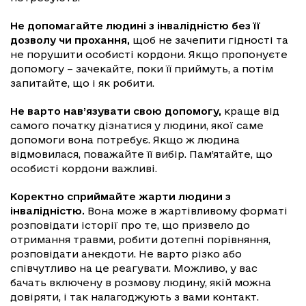
Не допомагайте людині з інвалідністю без її
дозволу чи прохання,
щоб не зачепити гідності та
не порушити особисті кордони. Якщо пропонуєте
допомогу – зачекайте, поки її приймуть, а потім
запитайте, що і як робити.
Не варто нав’язувати свою допомогу,
краще від
самого початку дізнатися у людини, якої саме
допомоги вона потребує. Якщо ж людина
відмовилася, поважайте її вибір. Пам’ятайте, що
особисті кордони важливі.
Коректно сприймайте жарти людини з
інвалідністю.
Вона може в жартівливому форматі
розповідати історії про те, що призвело до
отримання травми, робити дотепні порівняння,
розповідати анекдоти. Не варто різко або
співчутливо на це реагувати. Можливо, у вас
бачать включену в розмову людину, якій можна
довіряти, і так налагоджують з вами контакт.