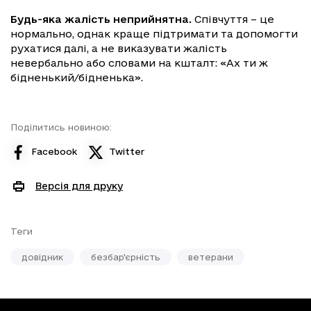
Будь-яка жалість неприйнятна.
Співчуття – це
нормально, однак краще підтримати та допомогти
рухатися далі, а не виказувати жалість
невербально або словами на кшталт: «Ах ти ж
бідненький/бідненька».
Поділитись новиною:
Facebook
Twitter
Версія для друку
Теги
довідник
безбар'єрність
ветерани