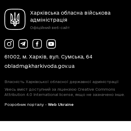
Харківська обласна військова
адміністрація
Офіційний веб-сайт
61002, м. Харків, вул. Сумська, 64
obladm@kharkivoda.gov.ua
Власність Харківської обласної державної адміністрації
Увесь вміст доступний за ліцензією Creative Commons
Attribution 4.0 International license, якщо не зазначено інше.
Розробник порталу -
Web Ukraine