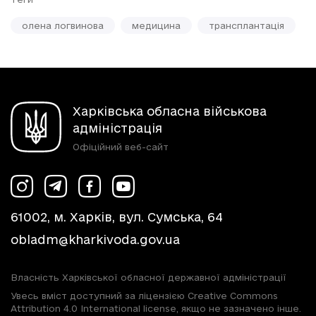
олена логвинова
медицина
трансплантація
Харківська обласна військова
адміністрація
Офіційний веб-сайт
61002, м. Харків, вул. Сумська, 64
obladm@kharkivoda.gov.ua
Власність Харківської обласної державної адміністрації
Увесь вміст доступний за ліцензією Creative Commons
Attribution 4.0 International license, якщо не зазначено інше.