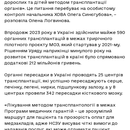
дорослих та дітей методом трансплантації
органів». Це питання перебуває на особистому
контролі начальника ХОВА Олега Синєгубова», –
розповіла Олена Логвинова.
Впродовж 2023 року в Україні здійснили майже 590
органних трансплантацій в межах трирічного
пілотного проєкту МОЗ, який стартував у 2021-му.
Рішенням Уряду наприкінці минулого року на
розвиток трансплантацій в країні було спрямовано
додаткові 212 мільйонів гривень.
Органні пересадки в Україні проводять 25 центрів
трансплантації, які успішно пересаджують серце,
печінку, легені, нирки, підшлункову залозу, а у 8
центрах провели 342 пересадки кісткового мозку.
«Лікування методом трансплантології в межах
Програми медичних гарантій – це зрозумілий
маршрут для пацієнта та прозорість оплат для
медзакладів, адже НСЗУ висуває чіткі вимоги до
надавачів послуг, які може отримати пацієнт.