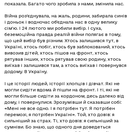
показала. Багато чого зробила з нами, змінила нас.
Війна роз’єднувала, на жаль, родини, забирала синів
і доньок і водночас об’єднала нас в одну велику
сім’ю. І 24 лютого ми робили вибір. І суха,
беземоційна правда реалій війни полягає в тому,
що цей вибір був різним. Хтось залишився тут, в
Україні, хтось побіг, хтось був заблокований, хтось
вивозив дітей, хтось пішов на фронт, хтось
рятував інших, хтось рятував свою родину, хтось
виїхав і залишився там, а хтось виїхав і повернувся
додому. В Україну.
І це історії людей, історії хлопців і дівчат. Які не
могли сидіти вдома й пішли на фронт. І ті, які не
могли більше сидіти за кордоном, десь далеко від
дому, і повернулися. Зрозумівши й сказавши собі:
«Мені не все одно. І я потрібен тут. Я потрібен
перемозі, я потрібен Україні». Той, хто довів: я
сильніший за страх. Ті, хто довів: я сильніший за
сумніви. Бо знаю, що одного дня доведеться