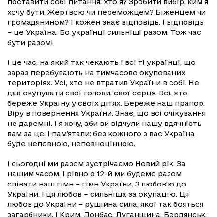
поставити собі питання: хто я? Зробити вибір, ким я
хочу бути. Жертвою чи переможцем? Біженцем чи
громадянином? І кожен знає відповідь. І відповідь
– це Україна. Бо українці сильніші разом. Тож час
бути разом!
І це час, на який так чекають і всі ті українці, що
зараз перебувають на тимчасово окупованих
територіях. Усі, хто не втратив України в собі. Не
дав окупувати свої голови, свої серця. Всі, хто
береже Україну у своїх дітях. Береже наш прапор.
Віру в повернення України. Знає, що всі очікування
не даремні. І я хочу, аби ви відчули нашу вдячність
вам за це. І пам’ятали: без кожного з вас Україна
буде неповною, неповноцінною.
І сьогодні ми разом зустрічаємо Новий рік. За
нашим часом. І рівно о 12-й ми будемо разом
співати наш гімн – гімн України. З любов’ю до
України. І ця любов – сильніша за окупацію. Ця
любов до України – рушійна сила, якої так бояться
загарбники. І Крим, Донбас, Луганщина, Бердянськ,