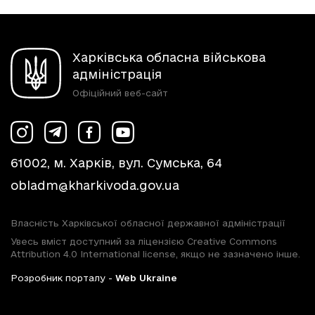
Харківська обласна військова
адміністрація
Офіційний веб-сайт
61002, м. Харків, вул. Сумська, 64
obladm@kharkivoda.gov.ua
Власність Харківської обласної державної адміністрації
Увесь вміст доступний за ліцензією Creative Commons
Attribution 4.0 International license, якщо не зазначено інше.
Розробник порталу -
Web Ukraine