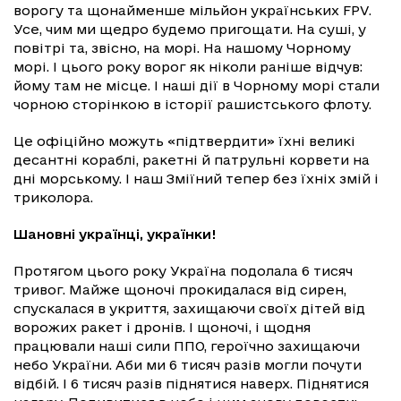
ворогу та щонайменше мільйон українських FPV.
Усе, чим ми щедро будемо пригощати. На суші, у
повітрі та, звісно, на морі. На нашому Чорному
морі. І цього року ворог як ніколи раніше відчув:
йому там не місце. І наші дії в Чорному морі стали
чорною сторінкою в історії рашистського флоту.
Це офіційно можуть «підтвердити» їхні великі
десантні кораблі, ракетні й патрульні корвети на
дні морському. І наш Зміїний тепер без їхніх змій і
триколора.
Шановні українці, українки!
Протягом цього року Україна подолала 6 тисяч
тривог. Майже щоночі прокидалася від сирен,
спускалася в укриття, захищаючи своїх дітей від
ворожих ракет і дронів. І щоночі, і щодня
працювали наші сили ППО, героїчно захищаючи
небо України. Аби ми 6 тисяч разів могли почути
відбій. І 6 тисяч разів піднятися наверх. Піднятися