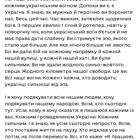
кожним українським воїном. Допоки ви є, є
Україна. Я знаю, як мужньо й героїчно ви бороните
нас. Весь цей час. Час важких, запеклих щоденних
боїв. З перших хвилин 1 січня й дотепер, навіть у
новорічну ніч, коли український воїн б’ється й не
має права дати слабину. Ви стримуєте зло, якого
стало ще більше. Але яке нічого більше не змогло.
Бо ви дали бій на кожному напрямку й кожній
нашій вулиці, у кожній нашій хаті. Ви були
сильними. Ви не здали жодного синьо-жовтого
серця. Жодного кілометра нашої свободи. Це ви.
Всі наші воїни. Кожен і кожна, хто доводить:
українці сильніші від зла.
І я хочу подякувати всім нашим людям, хочу
подякувати нашому народові. Всім, хто сьогодні
тут. Усім, кому я хочу сказати: я пишаюся кожним із
вас. Кожним громадянином України. Кожним
сильним. І я знаю, як усім сьогодні непросто. Всім,
хто поставив життя на паузу. Хто відклав усе на
потім, на після перемоги. Всі, хто каже: «Я працюю,