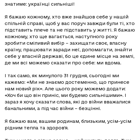
знатиме: українці сильніші!
Я бажаю кожному, хто вже знайшов себе у нашій
спільній справі, щоб у вас поруч завжди були ті, хто
підставить плече та не підставить у житті. Я бажаю
кожному, хто ще вагається, наступного року
зробити сміливий вибір – захищати своє, власну
країну, працювати заради неї, допомагати, знайти
себе у власній державі, бо це єдине місце на землі,
де ми всі можемо сказати про себе: ми вдома.
І так само, як минулого 31 грудня, сьогодні ми
кажемо: «Ми не знаємо достеменно, що принесе
нам новий рік». Але цього року можемо додати:
«Хоч би що він приніс, ми будемо сильнішими». І
зараз я хочу сказати слова, які до війни вважалися
банальними, а під час війни – безцінні.
Я бажаю вам, вашим родинам, близьким, усім-усім
рідним тепла та здоров’я.