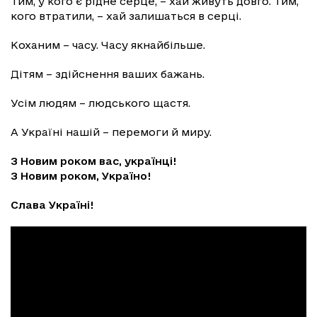
Тим, у кого є рідне серце, – хай живуть довго. Тим,
кого втратили, – хай залишаться в серці.
Коханим – часу. Часу якнайбільше.
Дітям – здійснення ваших бажань.
Усім людям – людського щастя.
А Україні нашій – перемоги й миру.
З Новим роком вас, українці!
З Новим роком, Україно!
Слава Україні!