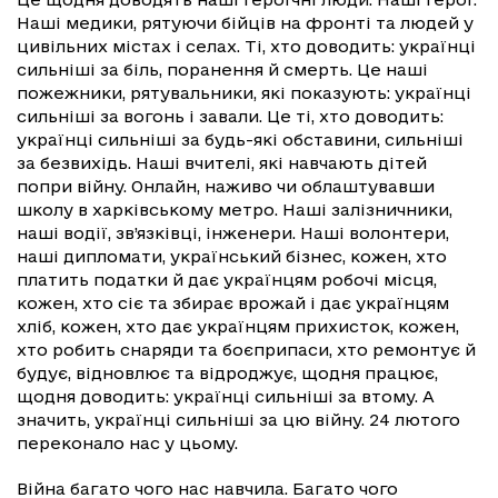
Наші медики, рятуючи бійців на фронті та людей у
цивільних містах і селах. Ті, хто доводить: українці
сильніші за біль, поранення й смерть. Це наші
пожежники, рятувальники, які показують: українці
сильніші за вогонь і завали. Це ті, хто доводить:
українці сильніші за будь-які обставини, сильніші
за безвихідь. Наші вчителі, які навчають дітей
попри війну. Онлайн, наживо чи облаштувавши
школу в харківському метро. Наші залізничники,
наші водії, зв’язківці, інженери. Наші волонтери,
наші дипломати, український бізнес, кожен, хто
платить податки й дає українцям робочі місця,
кожен, хто сіє та збирає врожай і дає українцям
хліб, кожен, хто дає українцям прихисток, кожен,
хто робить снаряди та боєприпаси, хто ремонтує й
будує, відновлює та відроджує, щодня працює,
щодня доводить: українці сильніші за втому. А
значить, українці сильніші за цю війну. 24 лютого
переконало нас у цьому.
Війна багато чого нас навчила. Багато чого