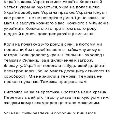
Україна жива. Україна живе. Україна бореться й
бʼється. Україна рухається, Україна долає шлях.
Україна здобуває. Україна працює. Україна існує. І
все разом – це не новорічне диво. Це не казка, не
магія, а заслуга кожного з вас. Кожного з мільйонів
українців. Кожного, хто протягом цього року
щодня й щоночі доводив: українці сильніші!
Коли на початку 23-го року, в січні, в лютому, ми
подолали, без перебільшення, найважчу зиму в
історії. Коли довели: українці сильніші за холод і
темряву. Сильніші за відключення й загрозу
блекауту. Українці подолають будь-який дефіцит
електроенергії, бо не мають дефіциту стійкості та
хоробрості. Ми не зникли в темряві. Темрява не
проковтнула нас. Темрява програла нам.
Вистояла наша енергетика. Вистояла наша країна.
Перемогла цей рік. І я хочу сказати дякую усім тим,
завдяки кому насамперед це стало можливим.
Усі наші Сили безпеки й оборони. Я пишаюся