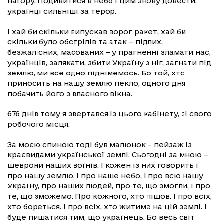
нагору. Подивитися в небо і цим знову довести:
українці сильніші за терор.
І хай би скільки випускав ворог ракет, хай би
скільки було обстрілів та атак – підлих,
безжалісних, масованих – у прагненні зламати нас,
українців, залякати, збити Україну з ніг, загнати під
землю, ми все одно піднімемось. Бо той, хто
приносить на нашу землю пекло, одного дня
побачить його з власного вікна.
676 днів тому я звертався із цього кабінету, зі свого
робочого місця.
За моєю спиною тоді був малюнок – пейзаж із
краєвидами української землі. Сьогодні за мною –
шеврони наших воїнів. І кожен із них говорить і
про нашу землю, і про наше небо, і про всю нашу
Україну, про наших людей, про те, що змогли, і про
те, що зможемо. Про кожного, хто пішов. І про всіх,
хто бореться. І про всіх, хто житиме на цій землі. І
буде пишатися тим, що українець. Бо весь світ