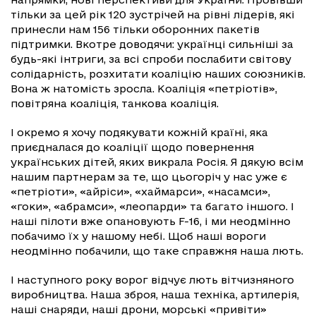
тільки за цей рік 120 зустрічей на рівні лідерів, які
принесли нам 156 тільки оборонних пакетів
підтримки. Вкотре доводячи: українці сильніші за
будь-які інтриги, за всі спроби послабити світову
солідарність, розхитати коаліцію наших союзників.
Вона ж натомість зросла. Коаліція «петріотів»,
повітряна коаліція, танкова коаліція.
І окремо я хочу подякувати кожній країні, яка
приєдналася до коаліції щодо повернення
українських дітей, яких викрала Росія. Я дякую всім
нашим партнерам за те, що цьогоріч у нас уже є
«петріоти», «айріси», «хаймарси», «насамси»,
«гоки», «абрамси», «леопарди» та багато іншого. І
наші пілоти вже опановують F-16, і ми неодмінно
побачимо їх у нашому небі. Щоб наші вороги
неодмінно побачили, що таке справжня наша лють.
І наступного року ворог відчує лють вітчизняного
виробництва. Наша зброя, наша техніка, артилерія,
наші снаряди, наші дрони, морські «привіти»