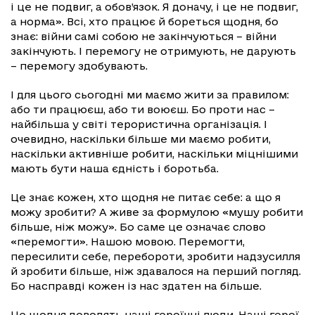
і це не подвиг, а обов’язок. Я доначу, і це не подвиг,
а норма». Всі, хто працює й бореться щодня, бо
знає: війни самі собою не закінчуються – війни
закінчують. І перемогу не отримують, не дарують
– перемогу здобувають.
І для цього сьогодні ми маємо жити за правилом:
або ти працюєш, або ти воюєш. Бо проти нас –
найбільша у світі терористична організація. І
очевидно, наскільки більше ми маємо робити,
наскільки активніше робити, наскільки міцнішими
мають бути наша єдність і боротьба.
Це знає кожен, хто щодня не питає себе: а що я
можу зробити? А живе за формулою «мушу робити
більше, ніж можу». Бо саме це означає слово
«перемогти». Нашою мовою. Перемогти,
пересилити себе, перебороти, зробити надзусилля
й зробити більше, ніж здавалося на перший погляд.
Бо насправді кожен із нас здатен на більше.
Це щодня доводять наші героїчні люди. Наші герої.