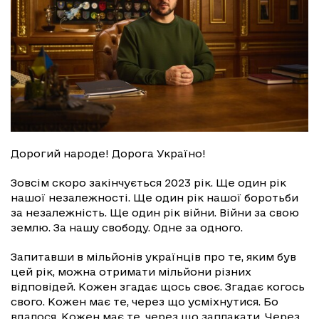
Дорогий народе! Дорога Україно!
Зовсім скоро закінчується 2023 рік. Ще один рік
нашої незалежності. Ще один рік нашої боротьби
за незалежність. Ще один рік війни. Війни за свою
землю. За нашу свободу. Одне за одного.
Запитавши в мільйонів українців про те, яким був
цей рік, можна отримати мільйони різних
відповідей. Кожен згадає щось своє. Згадає когось
свого. Кожен має те, через що усміхнутися. Бо
вдалося. Кожен має те, через що заплакати. Через