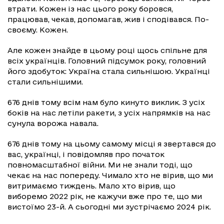
втрати. Кожен із нас цього року боровся,
працював, чекав, допомагав, жив і сподівався. По-
своєму. Кожен.
Але кожен знайде в цьому році щось спільне для
всіх українців. Головний підсумок року, головний
його здобуток: Україна стала сильнішою. Українці
стали сильнішими.
676 днів тому всім нам було кинуто виклик. З усіх
боків на нас летіли ракети, з усіх напрямків на нас
сунула ворожа навала.
676 днів тому на цьому самому місці я звертався до
вас, українці, і повідомляв про початок
повномасштабної війни. Ми не знали тоді, що
чекає на нас попереду. Чимало хто не вірив, що ми
витримаємо тиждень. Мало хто вірив, що
виборемо 2022 рік, не кажучи вже про те, що ми
вистоїмо 23-й. А сьогодні ми зустрічаємо 2024 рік.