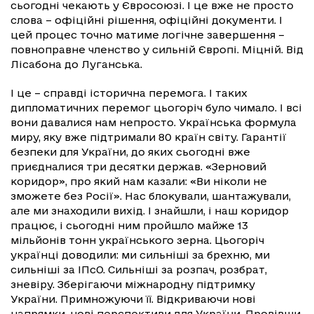
сьогодні чекають у Євросоюзі. І це вже не просто
слова – офіційні рішення, офіційні документи. І
цей процес точно матиме логічне завершення –
повноправне членство у сильній Європі. Міцній. Від
Лісабона до Луганська.
І це – справді історична перемога. І таких
дипломатичних перемог цьогоріч було чимало. І всі
вони давалися нам непросто. Українська формула
миру, яку вже підтримали 80 країн світу. Гарантії
безпеки для України, до яких сьогодні вже
приєдналися три десятки держав. «Зерновий
коридор», про який нам казали: «Ви ніколи не
зможете без Росії». Нас блокували, шантажували,
але ми знаходили вихід. І знайшли, і наш коридор
працює, і сьогодні ним пройшло майже 13
мільйонів тонн українського зерна. Цьогоріч
українці доводили: ми сильніші за брехню, ми
сильніші за ІПсО. Сильніші за розпач, розбрат,
зневіру. Зберігаючи міжнародну підтримку
України. Примножуючи її. Відкриваючи нові
напрямки, нові перспективи для України. Провівши