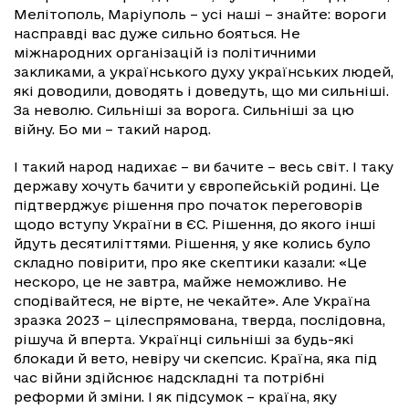
Мелітополь, Маріуполь – усі наші – знайте: вороги
насправді вас дуже сильно бояться. Не
міжнародних організацій із політичними
закликами, а українського духу українських людей,
які доводили, доводять і доведуть, що ми сильніші.
За неволю. Сильніші за ворога. Сильніші за цю
війну. Бо ми – такий народ.
І такий народ надихає – ви бачите – весь світ. І таку
державу хочуть бачити у європейській родині. Це
підтверджує рішення про початок переговорів
щодо вступу України в ЄС. Рішення, до якого інші
йдуть десятиліттями. Рішення, у яке колись було
складно повірити, про яке скептики казали: «Це
нескоро, це не завтра, майже неможливо. Не
сподівайтеся, не вірте, не чекайте». Але Україна
зразка 2023 – цілеспрямована, тверда, послідовна,
рішуча й вперта. Українці сильніші за будь-які
блокади й вето, невіру чи скепсис. Країна, яка під
час війни здійснює надскладні та потрібні
реформи й зміни. І як підсумок – країна, яку