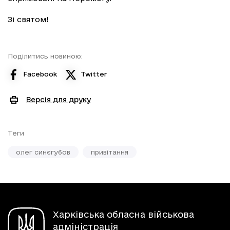
Зі святом!
Поділитись новиною:
Facebook
Twitter
Версія для друку
Теги
олег синєгубов
привітання
Харківська обласна військова
адміністрація