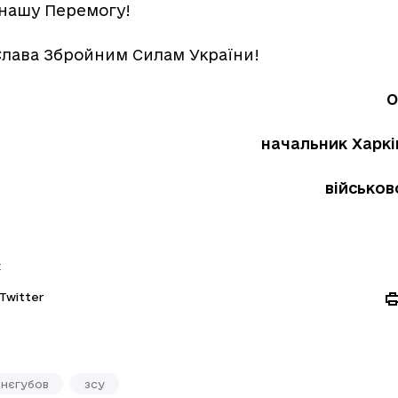
у нашу Перемогу!
 Слава Збройним Силам України!
О
начальник Харкі
військов
:
Twitter
инєгубов
зсу