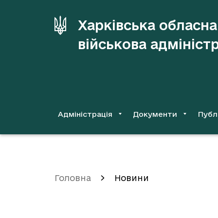
до
основного
Харківська обласна
вмісту
військова адмініст
Адміністрація
Документи
Публ
Головна
Новини