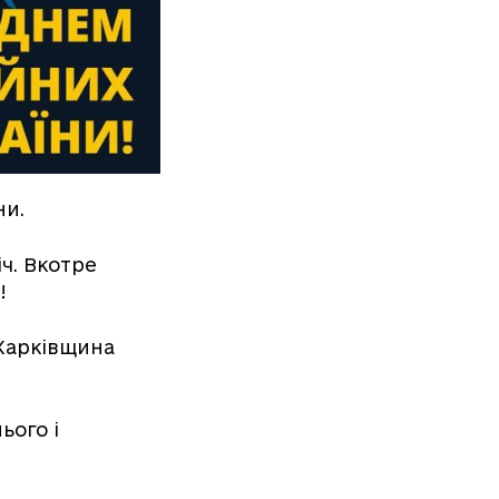
ни.
іч. Вкотре
є!
 Харківщина
ього і