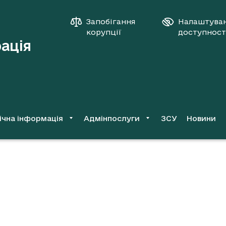
Запобігання
Налаштува
корупції
доступност
рація
ічна інформація
Адмінпослуги
ЗСУ
Новини