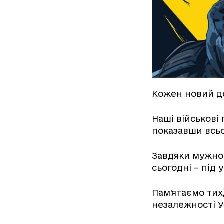
Кожен новий де
Наші військові 
показавши всьо
Завдяки мужнос
сьогодні – під
Пам'ятаємо тих
незалежності 