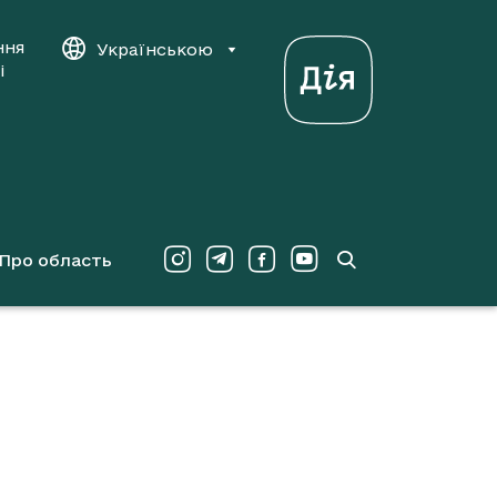
ння
Українською
і
Про область