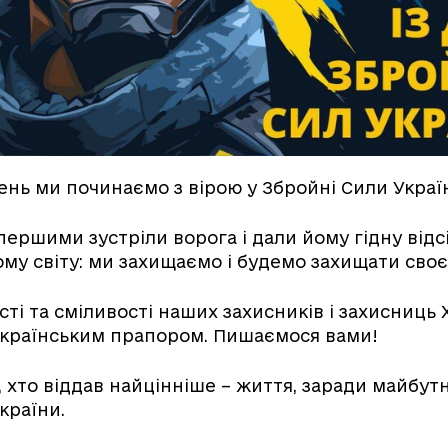
нь ми починаємо з вірою у Збройні Сили Украї
першими зустріли ворога і дали йому гідну відс
му світу: ми захищаємо і будемо захищати сво
ті та сміливості наших захисників і захисниць
 українським прапором. Пишаємося вами!
, хто віддав найцінніше – життя, заради майбутн
України.