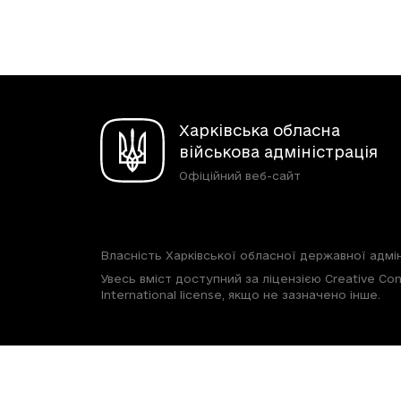
Харківська обласна
військова адміністрація
Офіційний веб-сайт
Власність Харківської обласної державної адмін
Увесь вміст доступний за ліцензією Creative Com
International license, якщо не зазначено інше.