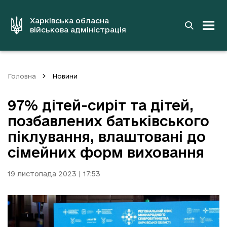
до
основного
вмісту
Харківська обласна
військова адміністрація
Головна
Новини
97% дітей-сиріт та дітей,
позбавлених батьківського
піклування, влаштовані до
сімейних форм виховання
19 листопада 2023 | 17:53