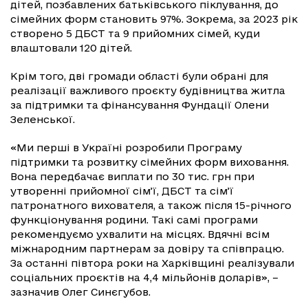
дітей, позбавлених батьківського піклування, до
сімейних форм становить 97%. Зокрема, за 2023 рік
створено 5 ДБСТ та 9 прийомних сімей, куди
влаштовали 120 дітей.
Крім того, дві громади області були обрані для
реалізації важливого проєкту будівництва житла
за підтримки та фінансування Фундації Олени
Зеленської.
«Ми перші в Україні розробили Програму
підтримки та розвитку сімейних форм виховання.
Вона передбачає виплати по 30 тис. грн при
утворенні прийомної сім’ї, ДБСТ та сім’ї
патронатного вихователя, а також після 15-річного
функціонування родини. Такі самі програми
рекомендуємо ухвалити на місцях. Вдячні всім
міжнародним партнерам за довіру та співпрацю.
За останні півтора роки на Харківщині реалізували
соціальних проєктів на 4,4 мільйонів доларів», –
зазначив Олег Синєгубов.