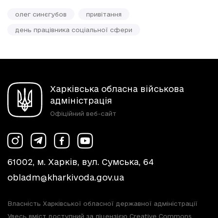
олег синєгубов
привітання
день працівника соціальної сфери
Харківська обласна військова
адміністрація
Офіційний веб-сайт
61002, м. Харків, вул. Сумська, 64
obladm@kharkivoda.gov.ua
Власність Харківської обласної державної адміністрації
Увесь вміст доступний за ліцензією Creative Commons