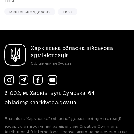
Теги
ментальне здоров'я
ти як
Харківська обласна військова
адміністрація
Офіційний веб-сайт
61002, м. Харків, вул. Сумська, 64
obladm@kharkivoda.gov.ua
Власність Харківської обласної державної адміністрації
Увесь вміст доступний за ліцензією Creative Commons
Attribution 4.0 International license, якщо не зазначено інше.