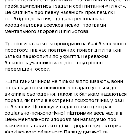
треба замислитись і задати собі питання «Ти як?».
Це свідчить про певну наявність проблем, які
необхідно долати», - додала регіональна
координаторка Всеукраїнської програми
ментального здоров’я Лілія Зотова.
Тренінги та заняття проходили на базі безпечного
простору. Під час повітряних тривог діти та їхні
батьки переходили до укриття. Переважна
більшість учасників заходів – внутрішньо
переміщені особи.
«Діти таким чином не тільки відпочивають, вони
соціалізуються, психологічно адаптуються до
викликів сьогодення. Також їх батькам надаються
поради, як діяти в екстреній психологічній, у разі
небезпеки. Ці послуги надаються в центрах
соціально-психологічної підтримки весь час, а в
День ментального здоров’я ми нагадуємо про
важливість таких заходів», - додала директорка
Харківського обласного Палацу дитячої та