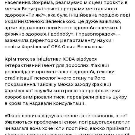
населення. Зокрема, реалізуємо місцеві проєкти в
межах Всеукраїнської програми ментального
здоров’я «Ти як?», яка була ініційована першою леді
України Оленою Зеленською. Це дуже важливо,
адже від нашого психічного здоров’я залежить і
фізичне здоров’я, і добробут, і правопорядок», -
зазначила директорка Департаменту науки і
освіти Харківської ОВА Ольга Безпалова.
Крім того, за ініціативи ХОВА відбувся
інтерактивний івент для дорослих. Фахівці
розповідали про ментальне здоров’я, техніки
стабілізації психологічного стану та його
покращення. Також у межах заходу фахівці
Харківської служби контролю та профілактики
хвороб вимірювали тиск, перевіряли рівень цукру
в крові та надавали консультації.
«Якщо людина відчуває певне занепокоєння, в неї
з’являються проблеми зі сном, погіршується апетит
чи взагалі вона хоче їсти постійно, важко приймати
рішення, сконцентруватися – це ознаки того, що їй