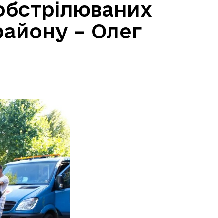
 обстрілюваних
району – Олег