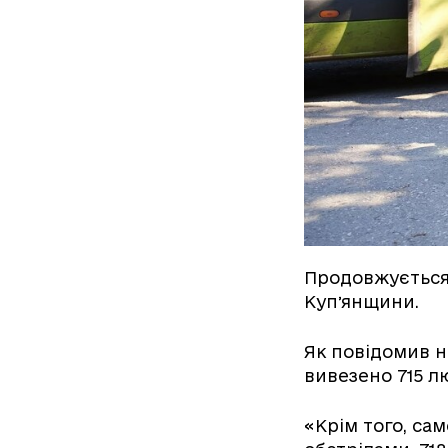
Продовжується 
Купʼянщини.
Як повідомив н
вивезено 715 лю
«Крім того, са