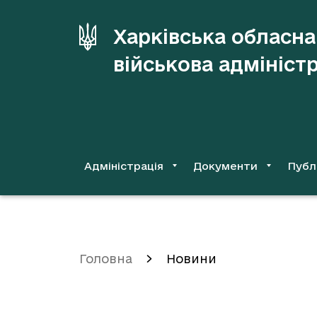
до
основного
Харківська обласна
вмісту
військова адмініст
Адміністрація
Документи
Публ
Головна
Новини