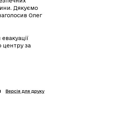
ебезпечних
тини. Дякуємо
наголосив Олег
 евакуації
 центру за
Версія для друку