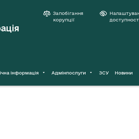
Запобігання
Налаштува
корупції
доступност
рація
ічна інформація
Адмінпослуги
ЗСУ
Новини