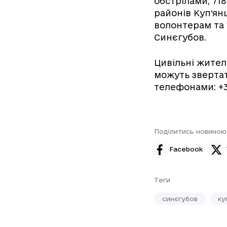
обстрілами, 718
районів Купʼян
волонтерам та 
Синєгубов.
Цивільні жителі
можуть звертат
телефонами: +3
Поділитись новиною
Facebook
Теги
синєгубов
ку