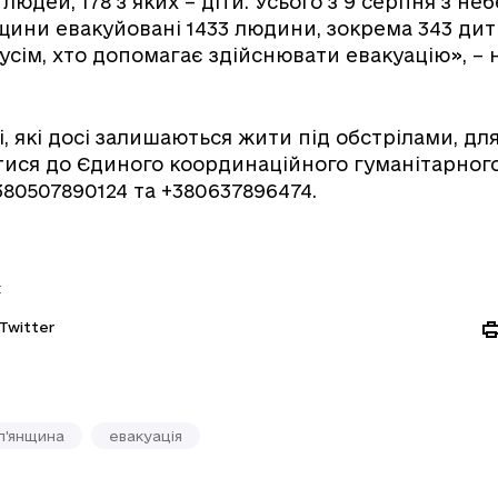
 людей, 178 з яких – діти. Усього з 9 серпня з н
щини евакуйовані 1433 людини, зокрема 343 ди
усім, хто допомагає здійснювати евакуацію», – 
, які досі залишаються жити під обстрілами, для
ися до Єдиного координаційного гуманітарного
80507890124 та +380637896474.
:
Twitter
п'янщина
евакуація