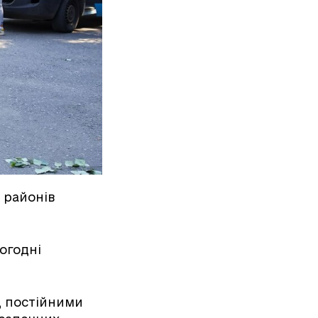
 районів
огодні
д постійними