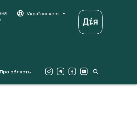
ння
Українською
і
Про область