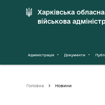
до
основного
Харківська обласна
вмісту
військова адмініст
Адміністрація
Документи
Публ
Головна
Новини