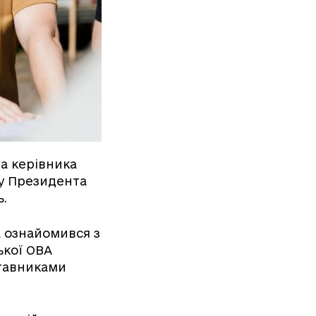
а керівника
су Президента
ь.
 ознайомився з
ької ОВА
ставниками