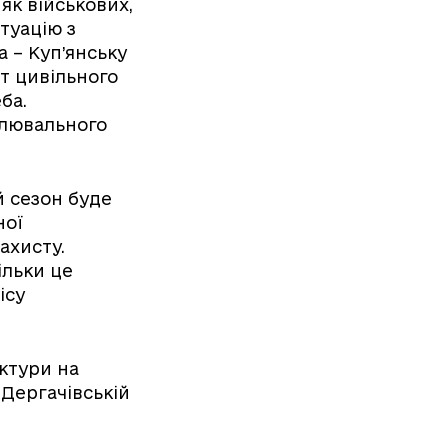
 як військових,
итуацію з
 – Куп’янську
ст цивільного
еба.
алювального
й сезон буде
ної
ахисту.
ільки це
ісу
ктури на
 Дергачівській