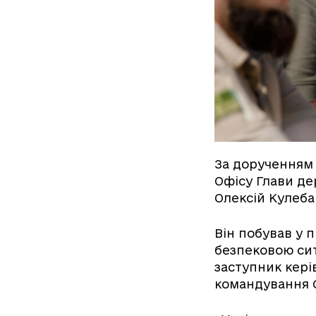
За дорученням
Офісу Глави де
Олексій Кулеба
Він побував у 
безпековою сит
заступник кері
командування О