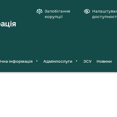
Запобігання
Налаштува
корупції
доступност
рація
ічна інформація
Адмінпослуги
ЗСУ
Новини