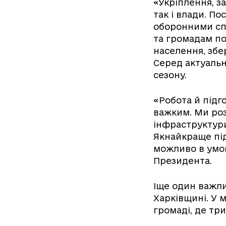
«Укріплення, за
так і влади. По
оборонними спо
та громадам пор
населення, збе
Серед актуальн
сезону.
«Робота й підг
важким. Ми роз
інфраструктури,
Якнайкраще під
можливо в умов
Президента.
Іще один важл
Харківщині. У 
громаді, де тр