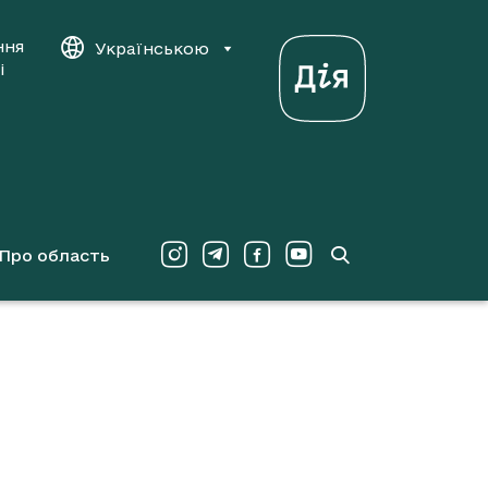
ння
Українською
і
Про область