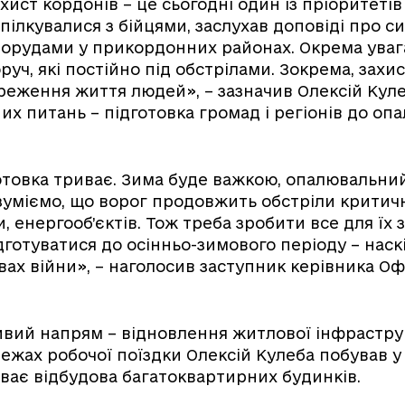
хист кордонів – це сьогодні один із пріоритетів
спілкувалися з бійцями, заслухав доповіді про с
рудами у прикордонних районах. Окрема увага
уч, які постійно під обстрілами. Зокрема, захи
реження життя людей», – зазначив Олексій Кул
их питань – підготовка громад і регіонів до оп
отовка триває. Зима буде важкою, опалювальни
уміємо, що ворог продовжить обстріли критич
 енергооб’єктів. Тож треба зробити все для їх з
готуватися до осінньо-зимового періоду – наск
ах війни», – наголосив заступник керівника Оф
ивий напрям – відновлення житлової інфрастру
межах робочої поїздки Олексій Кулеба побував у
иває відбудова багатоквартирних будинків.