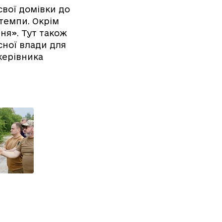
вої домівки до
 темпи. Окрім
ня». Тут також
сної влади для
керівника