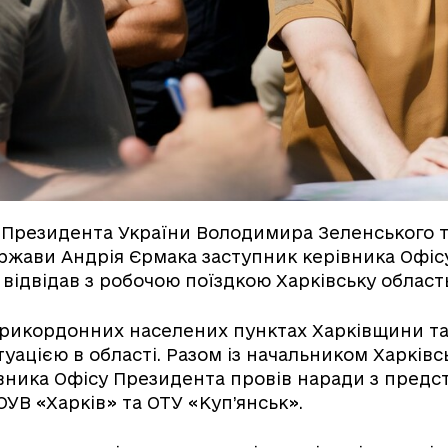
 Президента України Володимира Зеленського т
ржави Андрія Єрмака заступник керівника Офі
 відвідав з робочою поїздкою Харківську област
прикордонних населених пунктах Харківщини та
уацією в області. Разом із начальником Харківс
вника Офісу Президента провів наради з пред
УВ «Харків» та ОТУ «Куп’янськ».