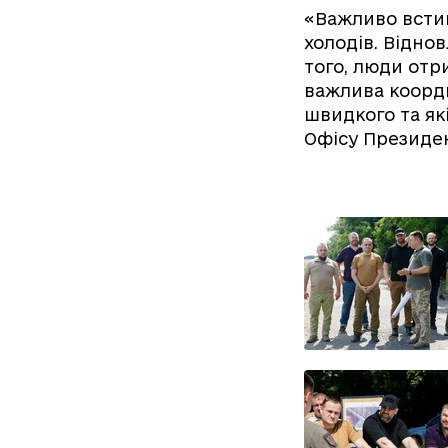
«Важливо встиг
холодів. Відно
того, люди отр
важлива коорди
швидкого та як
Офісу Президе