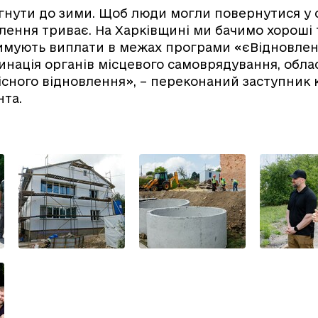
нути до зими. Щоб люди могли повернутися у с
влення триває. На Харківщині ми бачимо хороші
имують виплати в межах програми «єВідновлен
нація органів місцевого самоврядування, обла
існого відновлення», – переконаний заступник 
нта.