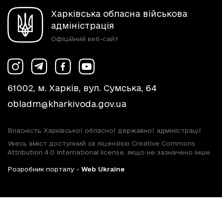
Харківська обласна військова
адміністрація
Офіційний веб-сайт
61002, м. Харків, вул. Сумська, 64
obladm@kharkivoda.gov.ua
Власність Харківської обласної державної адміністрації
Увесь вміст доступний за ліцензією Creative Commons
Attribution 4.0 International license, якщо не зазначено інше.
Розробник порталу -
Web Ukraine