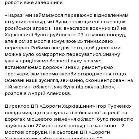
роботи вже завершили.
«Наразі ми займаємося переважно відновленням
штучних споруд, які були пошкоджені внаслідок
російської агресії. Так, внаслідок воєнних дій на
Харківщині було зруйновано 27 штучних споруд,
але в об’їзд мостів існує вже 25 тимчасових
переправ. Робимо все для того, щоб дорогами
можна було комфортно пересуватися. Значну
увагу приділяємо безпеці руху, а саме:
встановлюємо дорожні знаки, ремонтуємо
тротуари, замінюємо засоби огородження тощо.
Основні наші зусилля, звичайно, сконцентровані на
тій частині області, яка була під окупацією», –
розповів Андрій Алексєєв.
Директор ДП «Дороги Харківщини» Ігор Турченко
повідомив, що в результаті військової агресії на
дорогах місцевого значення області було повністю
зруйновано 27 мостових споруд та частково – 2
мостові споруди. На сьогодні ДП «Дороги
Харківщини» забезпечено проїзд на 20