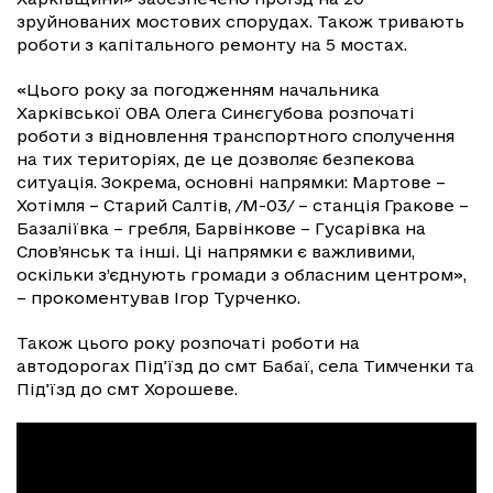
зруйнованих мостових спорудах. Також тривають
роботи з капітального ремонту на 5 мостах.
«Цього року за погодженням начальника
Харківської ОВА Олега Синєгубова розпочаті
роботи з відновлення транспортного сполучення
на тих територіях, де це дозволяє безпекова
ситуація. Зокрема, основні напрямки: Мартове –
Хотімля – Старий Салтів, /М-03/ – станція Гракове –
Базалiївка – гребля, Барвінкове – Гусарівка на
Слов’янськ та інші. Ці напрямки є важливими,
оскільки з’єднують громади з обласним центром»,
– прокоментував Ігор Турченко.
Також цього року розпочаті роботи на
автодорогах Під’їзд до смт Бабаї, села Тимченки та
Під’їзд до смт Хорошеве.