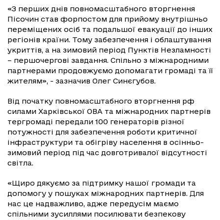
«З перших днів повномасштабного вторгнення
Пісочин став форпостом для прийому внутрішньо
переміщених осіб та подальшої евакуації до інших
регіонів країни. Тому забезпечення і облаштування
укриттів, а на зимовий період Пунктів Незламності
– першочергові завдання. Спільно з міжнародними
партнерами продовжуємо допомагати громаді та її
жителям», - зазначив Олег Синєгубов.
Від початку повномасштабного вторгнення рф
силами Харківської ОВА та міжнародних партнерів
тергромаді передали 100 генераторів різної
потужності для забезпечення роботи критичної
інфраструктури та обігріву населення в осінньо-
зимовий період під час довготривалої відсутності
світла.
«Щиро дякуємо за підтримку нашої громади та
допомогу у пошуках міжнародних партнерів. Для
нас це надважливо, адже передусім маємо
спільними зусиллями посилювати безпекову