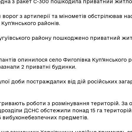
 одна з ракет С-300 пошкодила приватний житл
ворог з артилерії та мінометів обстрілював на
 Куп'янського районів.
Чугуївського району пошкоджено приватний жи
пантів опинилося село Фиголівка Куп'янського р
азнали 2 приватні будинки.
ої доби постраждалих від дій російських зага
тривають роботи з розмінування територій. За 
ідрозділи ДСНС обстежили понад 15 га територій
5 вибухонебезпечних предметів.