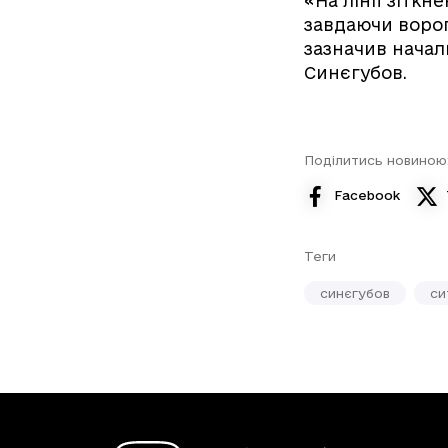
«На лінії зітк
завдаючи ворог
зазначив начал
Синєгубов.
Поділитись новиною
Facebook
Теги
синєгубов
си