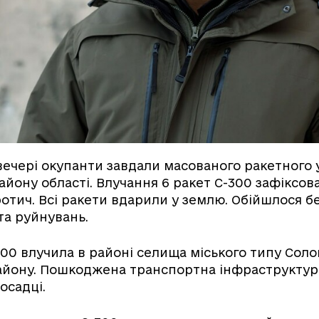
ечері окупанти завдали масованого ракетного 
айону області. Влучання 6 ракет С-300 зафіксова
отич. Всі ракети вдарили у землю. Обійшлося б
та руйнувань.
300 влучила в районі селища міського типу Соло
айону. Пошкоджена транспортна інфраструктура
осадці.