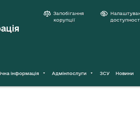
Запобігання
Налаштува
корупції
доступност
рація
ічна інформація
Адмінпослуги
ЗСУ
Новини