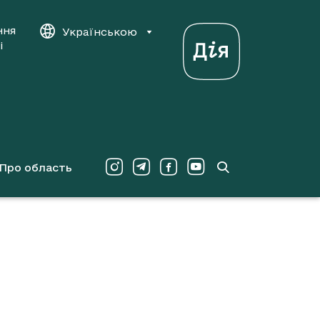
ння
Українською
і
Про область