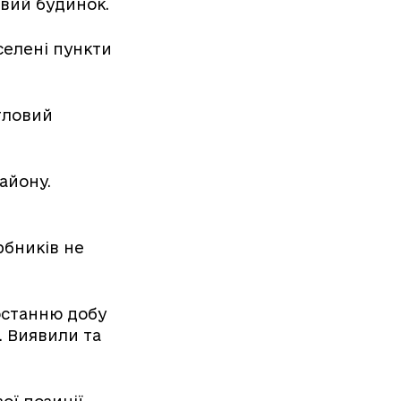
овий будинок.
селені пункти
тловий
айону.
рбників не
останню добу
. Виявили та