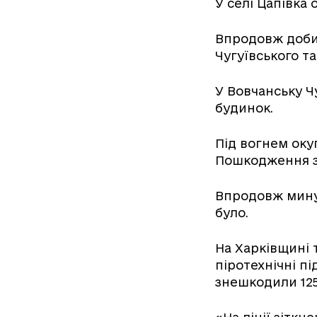
У селі Цапівка
Впродовж доби 
Чугуївського та
У Вовчанську 
будинок.
Під вогнем оку
Пошкодження з
Впродовж минул
було.
На Харківщині 
піротехнічні п
знешкодили 12