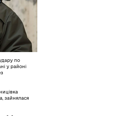
удару по
ні у районі
ез
ницівка
, зайнялася