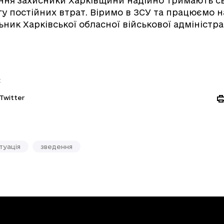
нення захисники Харківщини надійно тримають сво
у постійних втрат. Віримо в ЗСУ та працюємо н
ьник Харківської обласної військової адміністра
:
Twitter
туація
зведення