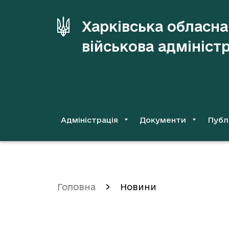
до
основного
Харківська обласна
вмісту
військова адмініст
Адміністрація
Документи
Публ
Головна
Новини