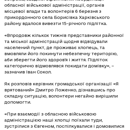
обласної військової адміністрації, органів
місцевої влади та волонтерів 6 березня з
прикордонного села Борисівка Харківського
району вдалося вивезти 15-річного підлітка.
«Впродовж кількох тижнів представники районної
та міської адміністрацій щодня відвідували
населений пункт, де проживає хлопець, та
вмовляли його покинути небезпечну територію,
аби зберегти його здоров'я і життя. Підліток
категорично відмовлявся покидати домівку», –
зазначив Іван Сокол.
Як розповів керівник громадської організації «Я
врятований» Дмитро Ложенко, дізнавшись про
складну ситуацію, волонтери негайно вирішили
допомогти.
«При взаємодії з обласною військовою
адміністрацією наші хлопці поїхали туди,
зустрілися з Євгеном, поспілкувалися і домовилися