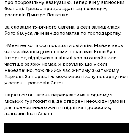
про добровільну евакуацію. Тепер він у відносній
безпеці. Триває процес адаптації хлопця», –
розповів Дмитро Ложенко.
За словами 15-річного Євгена, в селі залишилася
його бабуся, якій він допомагав по господарству.
«Мені не хотілося покидати свій дім. Майже весь
час я займався домашніми справами. Коли був
інтернет, відвідував шкільні уроки онлайн, але
частіше зв'язку немає. Я розумію, що у селі
небезпечно, тож якийсь час житиму з батьком у
Харкові. За першої ж можливості хочу повернутися
у село», – розповів Євген.
Наразі сім'я Євгена перебуватиме в одному з
міських гуртожитків, де створені необхідні умови
для повноцінного життя підлітка і дорослих,
зазначив Іван Сокол.