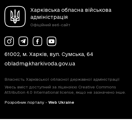
Харківська обласна військова
адміністрація
Офіційний веб-сайт
61002, м. Харків, вул. Сумська, 64
obladm@kharkivoda.gov.ua
Власність Харківської обласної державної адміністрації
Увесь вміст доступний за ліцензією Creative Commons
Attribution 4.0 International license, якщо не зазначено інше.
Розробник порталу -
Web Ukraine