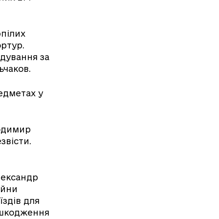
рпілих
ортур.
ідування за
ьчаков.
едметах у
лодимир
звісти.
лександр
ійни
їздів для
ешкодження