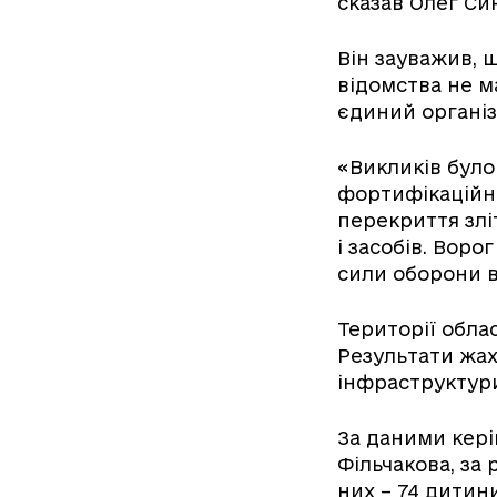
сказав Олег Си
Він зауважив, щ
відомства не м
єдиний організ
«Викликів було
фортифікаційні 
перекриття злі
і засобів. Воро
сили оборони в
Території облас
Результати жахл
інфраструктури
За даними кері
Фільчакова, за 
них – 74 дитин