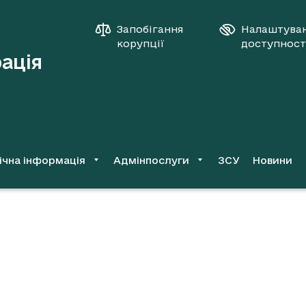
Запобігання
Налаштува
корупції
доступност
рація
ічна інформація
Адмінпослуги
ЗСУ
Новини