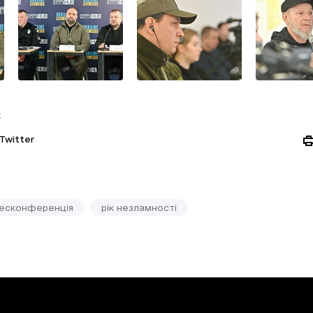
:
Twitter
есконференція
рік незламності