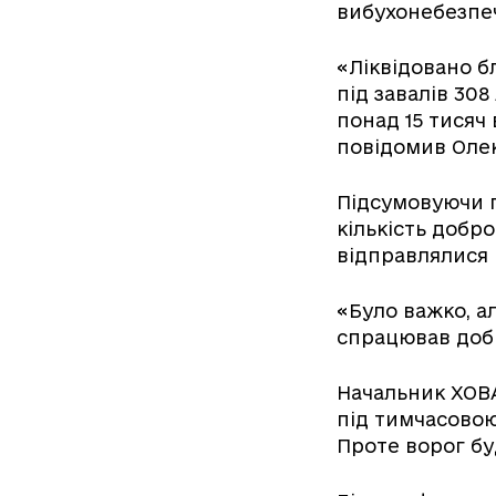
вибухонебезпе
«Ліквідовано б
під завалів 30
понад 15 тисяч
повідомив Оле
Підсумовуючи п
кількість добро
відправлялися 
«Було важко, а
спрацював добр
Начальник ХОВА
під тимчасовою
Проте ворог бу