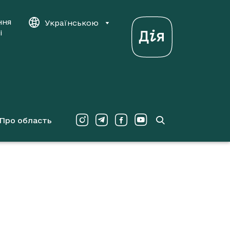
ння
Українською
і
Про область