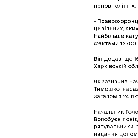
неповнолітніх.
«Правоохоронця
цивільних, яких
Найбільше кату
фактами 12700 
Він додав, що 
Харківській обл
Як зазначив на
Тимошко, нараз
Загалом з 24 л
Начальник Голо
Волобуєв повід
рятувальники р
надання допом