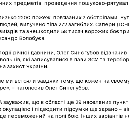
чних предметів, проведення пошуково-рятуваль
лизько 2200 пожеж, пов'язаних з обстрілами. Бу
8 людей, вилучено тіла 272 загиблих. Сапери ДС
 виїздів та знешкодили 58 тисяч ворожих боєпри
ксандр Волобуєв.
одії річної давнини, Олег Синєгубов відзначив
вольців, які записувалися в лави ЗСУ та Теробор
на захист України.
ле ми встояли завдяки тому, що кожен на своєму
е», – наголосив Олег Синєгубов.
 зауважив, що в області ще 29 населених пунк
 окупацією і підводити підсумки ще зарано – ві
де переможений на полі бою. Інших варіантів не