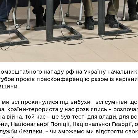
омасштабного нападу рф на Україну начальник 
убов провів пресконференцію разом із керівн
вщини.
 ми всі прокинулися під вибухи і всі сумніви що
ра, країни-терориста у нас розвіялись – розпоча
війна. Той час – це був тест: для влади, для в
ни, Національної Поліції, Національної Гвардії, 
лужби безпеки, – чи зможемо ми відстояти сво