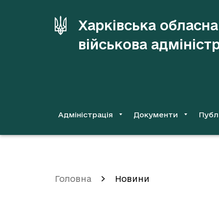
до
основного
Харківська обласна
вмісту
військова адмініст
Адміністрація
Документи
Публ
Головна
Новини