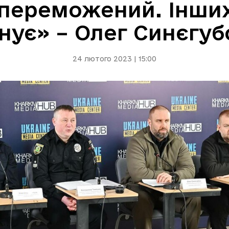
переможений. Інших
снує» – Олег Синєгуб
24 лютого 2023 | 15:00