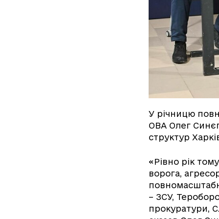
У річницю повн
ОВА Олег Синєг
структур Харкі
«Рівно рік тому
ворога, агресо
повномасштабна 
– ЗСУ, Тероборо
прокуратури, С