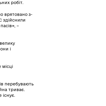
них робіт.
ло врятовано з-
НС здійснили
пасів», –
 велику
они і
 місці
тів перебувають
йна триває.
 існує.