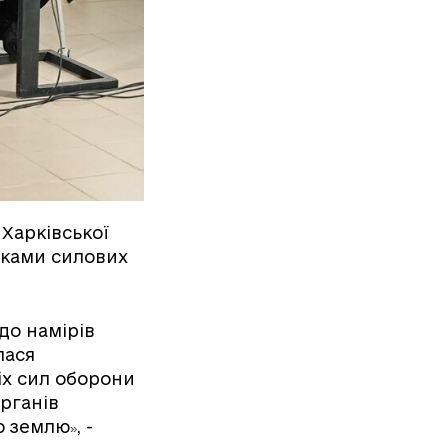
Харківської
иками силових
до намірів
лася
сіх сил оборони
органів
ю землю
, -
»