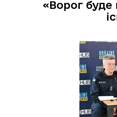
«Ворог буде 
і