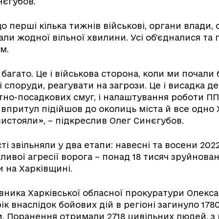
нєгубов.
о перші кілька тижнів військові, органи влади, 
али жодної вільної хвилини. Усі об’єдналися та
м.
 багато. Це і військова сторона, коли ми почали
споруди, реагувати на загрози. Це і висадка дес
тно-посадкових смуг, і налаштування роботи ПП
г впритул підійшов до околиць міста й все одно 
истояли», – підкреслив Олег Синєгубов.
ті звільняли у два етапи: навесні та восени 2022
ивої агресії ворога – понад 18 тисяч зруйнован
 на Харківщині.
вника Харківської обласної прокуратури Олекс
рік внаслідок бойових дій в регіоні загинуло 178
и. Поранення отримали 2718 цивільних людей, з 