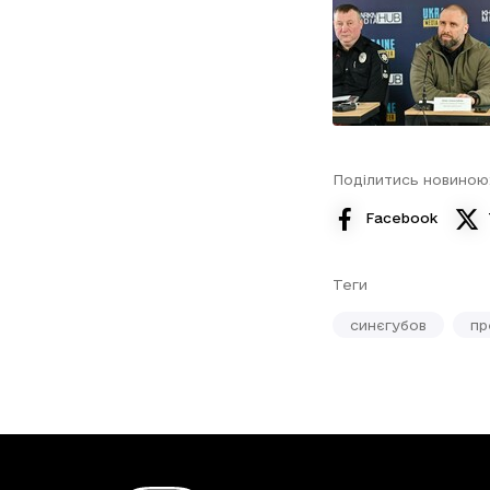
Поділитись новиною
Facebook
Теги
синєгубов
пр