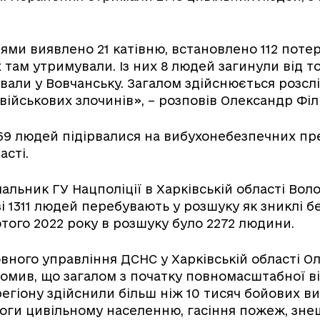
ми виявлено 21 катівню, встановлено 112 поте
 там утримували. Із них 8 людей загинули від т
вали у Вовчанську. Загалом здійснюється розсл
військових злочинів», – розповів Олександр Філ
169 людей підірвалися на вибухонебезпечних пр
асті.
чальник ГУ Нацполіції в Харківській області Во
і 1311 людей перебувають у розшуку як зниклі бе
ютого 2022 року в розшуку було 2272 людини.
вного управління ДСНС у Харківській області О
омив, що загалом з початку повномасштабної в
егіону здійснили більш ніж 10 тисяч бойових ви
оги цивільному населенню, гасіння пожеж, зн