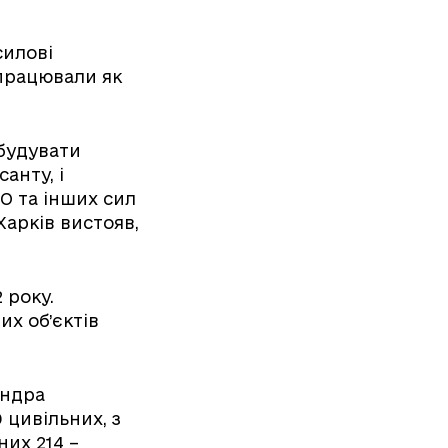
силові
 працювали як
 будувати
анту, і
О та інших сил
Харків вистояв,
 року.
их об’єктів
андра
0 цивільних, з
них 214 –