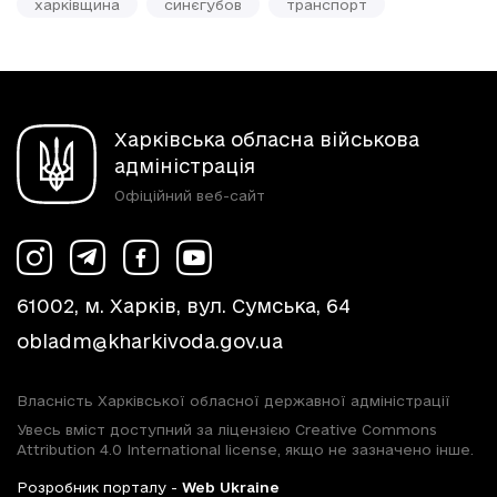
харківщина
синєгубов
транспорт
Харківська обласна військова
адміністрація
Офіційний веб-сайт
61002, м. Харків, вул. Сумська, 64
obladm@kharkivoda.gov.ua
Власність Харківської обласної державної адміністрації
Увесь вміст доступний за ліцензією Creative Commons
Attribution 4.0 International license, якщо не зазначено інше.
Розробник порталу -
Web Ukraine