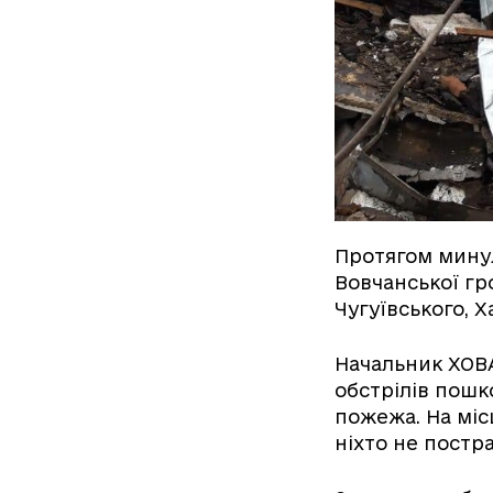
Протягом минул
Вовчанської гр
Чугуївського, Х
Начальник ХОВА
обстрілів пошк
пожежа. На міс
ніхто не постр