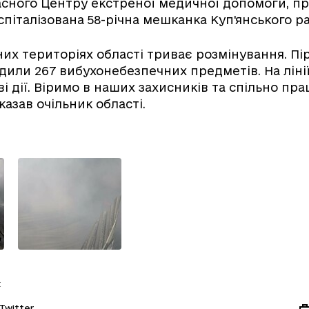
сного Центру екстреної медичної допомоги, пр
піталізована 58-річна мешканка Куп'янського р
их територіях області триває розмінування. Пі
дили 267 вибухонебезпечних предметів. На лінії
і дії. Віримо в наших захисників та спільно пр
казав очільник області.
:
Twitter