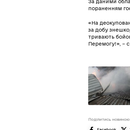
За даними обла
пораненням гос
«На деокупован
за добу знешко
тривають бойов
Перемогу!», – с
Поділитись новиною
Facebook