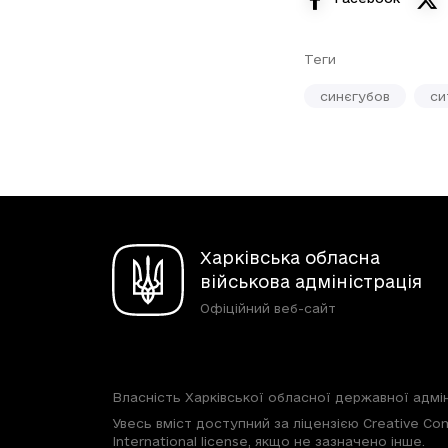
Теги
синєгубов
си
Харківська обласна
військова адміністрація
Офіційний веб-сайт
Власність Харківської обласної державної адмін
Увесь вміст доступний за ліцензією Creative Com
International license, якщо не зазначено інше.