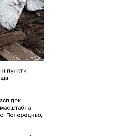
ні пункти
ища
аслідок
 масштабна
о. Попередньо,