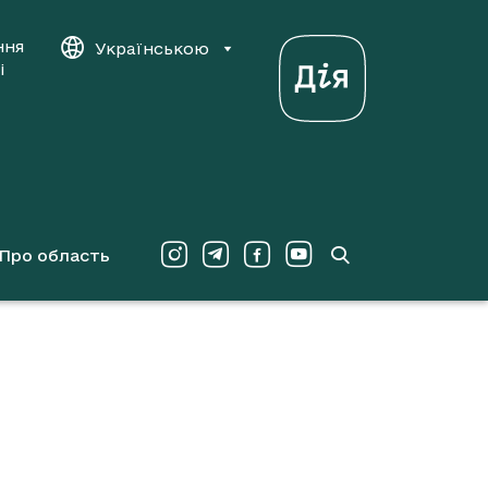
ння
Українською
і
Про область