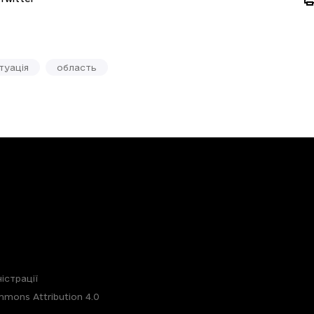
туація
область
істрації
mons Attribution 4.0