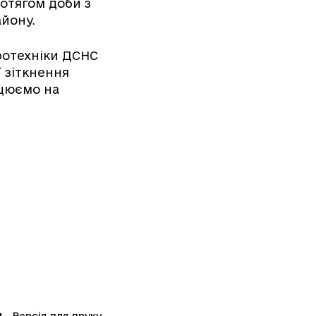
отягом доби з
айону.
ротехніки ДСНС
 зіткнення
ацюємо на