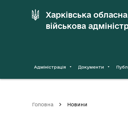
до
основного
Харківська обласна
вмісту
військова адмініст
Адміністрація
Документи
Публ
Головна
Новини