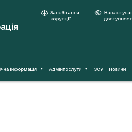
Запобігання
Налаштува
корупції
доступност
рація
ічна інформація
Адмінпослуги
ЗСУ
Новини