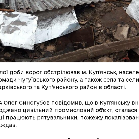
ої доби ворог обстрілював м. Куп'янськ, населе
омади Чугуївського району, а також села та сел
арківського та Куп'янського районів області.
 Олег Синєгубов повідомив, що в Куп'янську вн
оджено цивільний промисловий об'єкт, сталася
ці працюють рятувальники, пожежу локалізован
аждав.