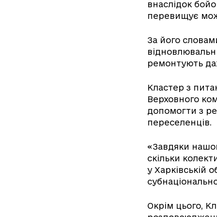
внаслідок бойо
перевищує мож
За його словами
відновлювальні
ремонтують дах
Кластер з пита
Верховного ком
допомогти з р
переселенців.
«Завдяки нашом
скільки колект
у Харківській о
субнаціонально
Окрім цього, К