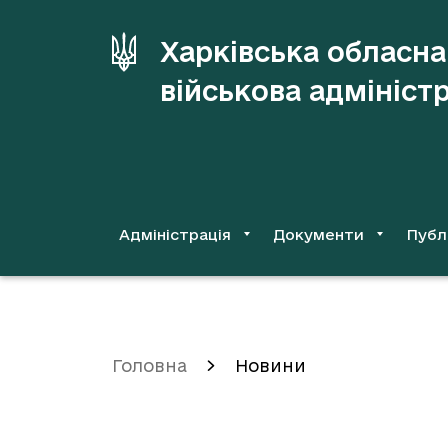
до
основного
Харківська обласна
вмісту
військова адмініст
Адміністрація
Документи
Публ
Головна
Новини