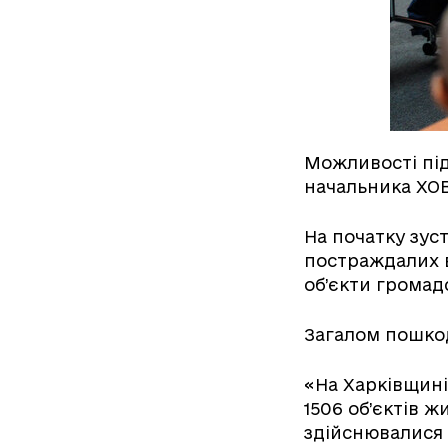
Можливості пі
начальника ХО
На початку зуст
постраждалих в
об’єкти громад
Загалом пошкод
«На Харківщині
1506 об’єктів 
здійснювалися 