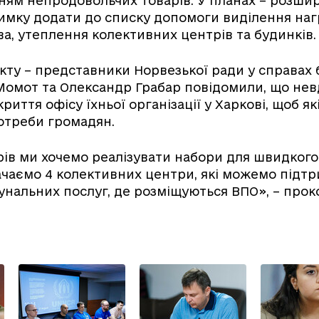
ям непродовольчих товарів. У планах – розшир
взимку додати до списку допомоги виділення на
ва, утеплення колективних центрів та будинків.
ту – представники Норвезької ради у справах 
Момот та Олександр Грабар повідомили, що нев
риття офісу їхньої організації у Харкові, щоб як
отреби громадян.
ів ми хочемо реалізувати набори для швидкого
чаємо 4 колективних центри, які можемо підт
нальних послуг, де розміщуються ВПО», – про