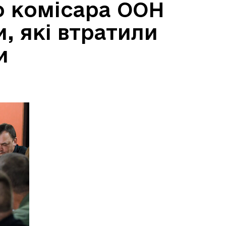
о комісара ООН
 які втратили
и