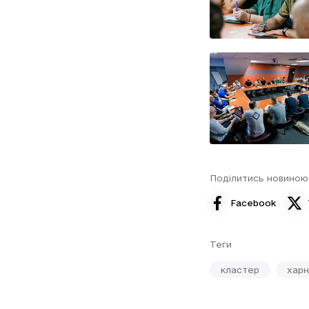
Поділитись новиною
Facebook
Теги
кластер
хар