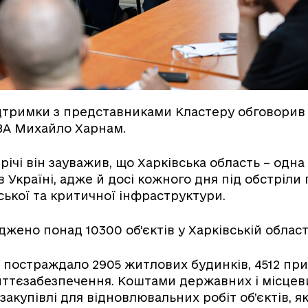
дтримки з представниками Кластеру обговорив
ВА Михайло Харнам.
річі він зауважив, що Харківська область – одна
 Україні, адже й досі кожного дня під обстріли
ської та критичної інфраструктури.
жено понад 10300 об’єктів у Харківській област
 постраждало 2905 житлових будинків, 4512 при
життєзабезпечення. Коштами державних і місце
закупівлі для відновлювальних робіт об’єктів, я