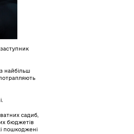
 заступник
 з найбільш
 потрапляють
і.
ватних садиб,
вих бюджетів
кі пошкоджені