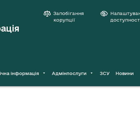
Запобігання
Налаштува
корупції
доступност
рація
ічна інформація
Адмінпослуги
ЗСУ
Новини