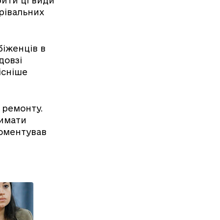
ити ці види
грівальних
біженців в
довзі
існіше
 ремонту.
римати
коментував