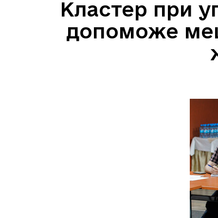
Кластер при у
допоможе меш