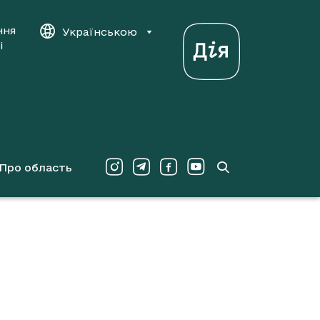
ння
Українською
і
Про область