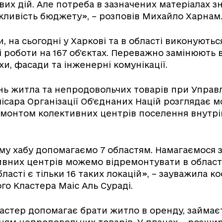
вих дій. Але потреба в зазначених матеріалах з
ливість бюджету», – розповів Михайло Харнам
, на сьогодні у Харкові та в області виконуютьс
 роботи на 167 об’єктах. Переважно замінюють в
и, фасади та інженерні комунікації.
нь житла та непродовольчих товарів при Управл
ісара Організації Об’єднаних Націй розглядає 
емонтом колективних центрів поселення внутрі
у хабу допомагаємо 7 областям. Намагаємося з
ивних центрів можемо відремонтувати в області
бласті є тільки 16 таких локацій», – зауважила 
го Кластера Маіс Аль Сураді.
ластер допомагає брати житло в оренду, займає