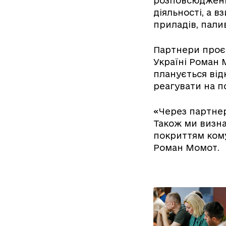
розповсюдженн
діяльності, а 
приладів, пали
Партнери проєк
Україні Роман 
планується відк
реагувати на п
«Через партнер
Також ми визна
покриттям кому
Роман Момот.