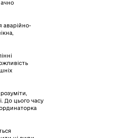
начно
.
я аварійно-
ікна,
інні
можливість
шніх
розуміти,
. До цього часу
координаторка
ться