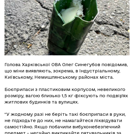
Голова Харківської ОВА Олег Синегубов повідомив,
що міни виявляють, зокрема, в Індустріальному,
Київському, Немишлянському районах міста.
Боєприпаси з пластиковим корпусом, невеликого
розміру, вагою близько 1,5 кг фіксують по подвір'ях
житлових будинків та вулицях.
“У жодному разі не беріть такі боєприпаси в руки,
не підходьте до них, не намагайтеся ліквідувати
самостійно. Якщо побачили вибухонебезпечний
предмет - негайно викликайте рятувальників за