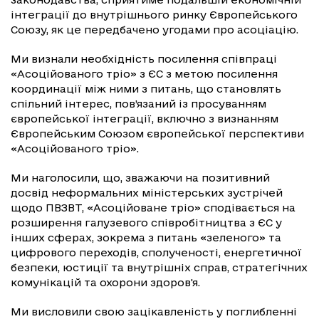
інтеграції до внутрішнього ринку Європейського
Союзу, як це передбачено угодами про асоціацію.
Ми визнали необхідність посилення співпраці
«Асоційованого тріо» з ЄС з метою посилення
координації між ними з питань, що становлять
спільний інтерес, пов’язаний із просуванням
європейської інтеграції, включно з визнанням
Європейським Союзом європейської перспективи
«Асоційованого тріо».
Ми наголосили, що, зважаючи на позитивний
досвід неформальних міністерських зустрічей
щодо ПВЗВТ, «Асоційоване тріо» сподівається на
розширення галузевого співробітництва з ЄС у
інших сферах, зокрема з питань «зеленого» та
цифрового переходів, сполученості, енергетичної
безпеки, юстиції та внутрішніх справ, стратегічних
комунікацій та охорони здоров'я.
Ми висловили свою зацікавленість у поглибленні