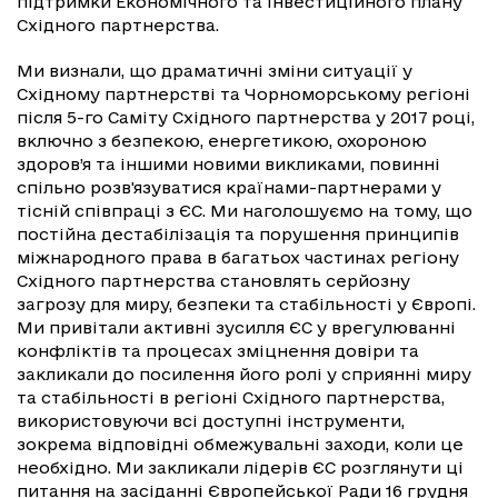
підтримки Економічного та інвестиційного плану
Східного партнерства.
Ми визнали, що драматичні зміни ситуації у
Східному партнерстві та Чорноморському регіоні
після 5-го Саміту Східного партнерства у 2017 році,
включно з безпекою, енергетикою, охороною
здоров’я та іншими новими викликами, повинні
спільно розв'язуватися країнами-партнерами у
тісній співпраці з ЄС. Ми наголошуємо на тому, що
постійна дестабілізація та порушення принципів
міжнародного права в багатьох частинах регіону
Східного партнерства становлять серйозну
загрозу для миру, безпеки та стабільності у Європі.
Ми привітали активні зусилля ЄС у врегулюванні
конфліктів та процесах зміцнення довіри та
закликали до посилення його ролі у сприянні миру
та стабільності в регіоні Східного партнерства,
використовуючи всі доступні інструменти,
зокрема відповідні обмежувальні заходи, коли це
необхідно. Ми закликали лідерів ЄС розглянути ці
питання на засіданні Європейської Ради 16 грудня