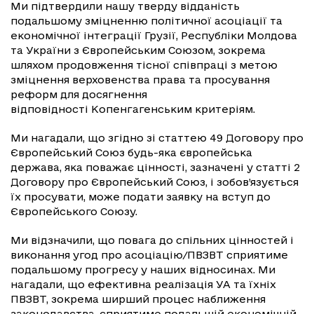
Ми підтвердили нашу тверду відданість
подальшому зміцненню політичної асоціації та
економічної інтеграції Грузії, Республіки Молдова
та України з Європейським Союзом, зокрема
шляхом продовження тісної співпраці з метою
зміцнення верховенства права та просування
реформ для досягнення
відповідності Копенгагенським критеріям.
Ми нагадали, що згідно зі статтею 49 Договору про
Європейський Союз будь-яка європейська
держава, яка поважає цінності, зазначені у статті 2
Договору про Європейський Союз, і зобов’язується
їх просувати, може подати заявку на вступ до
Європейського Союзу.
Ми відзначили, що повага до спільних цінностей і
виконання угод про асоціацію/ПВЗВТ сприятиме
подальшому прогресу у наших відносинах. Ми
нагадали, що ефективна реалізація УА та їхніх
ПВЗВТ, зокрема ширший процес наближення
законодавства, сприятиме подальшій економічній