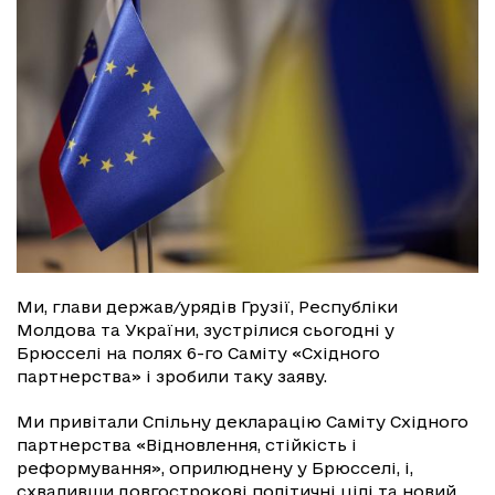
Ми, глави держав/урядів Грузії, Республіки
Молдова та України, зустрілися сьогодні у
Брюсселі на полях 6-го Саміту «Східного
партнерства» і зробили таку заяву.
Ми привітали Спільну декларацію Саміту Східного
партнерства «Відновлення, стійкість і
реформування», оприлюднену у Брюсселі, і,
схваливши довгострокові політичні цілі та новий