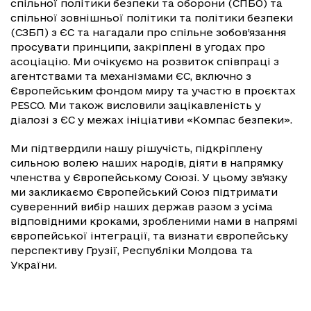
спільної політики безпеки та оборони (СПБО) та
спільної зовнішньої політики та політики безпеки
(СЗБП) з ЄС та нагадали про спільне зобов’язання
просувати принципи, закріплені в угодах про
асоціацію. Ми очікуємо на розвиток співпраці з
агентствами та механізмами ЄС, включно з
Європейським фондом миру та участю в проєктах
PESCO. Ми також висловили зацікавленість у
діалозі з ЄС у межах ініціативи «Компас безпеки».
Ми підтвердили нашу рішучість, підкріплену
сильною волею наших народів, діяти в напрямку
членства у Європейському Союзі. У цьому зв’язку
ми закликаємо Європейський Союз підтримати
суверенний вибір наших держав разом з усіма
відповідними кроками, зробленими нами в напрямі
європейської інтеграції, та визнати європейську
перспективу Грузії, Республіки Молдова та
України.