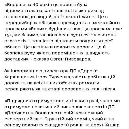
«Вперше за 40 років ця дорога була
відремонтована капітально. Це як приклад
ставлення до людей, до їх якості життя. Це є
передвиборча обіцянка президента в межах його
програми «Велике будівництво». Ця програма вже
тут, ми бачимо, як вона реалізується. На сьогодні
стратегія – повністю відновити покриття всієї
області. Це не тільки покриття дороги. Це й
безпека руху, якість переміщення, швидкість
доставки», - сказав Євген Пивоваров.
За інформацією директора ДП «Дороги
Харківщини» Ігоря Турченка, якість робіт на цій
дорозі та на всіх інших об’єктах ремонту
перевіряють як на етапі проведення, так і після.
«Підрядник отримує кошти тільки в разі, якщо ми
отримуємо позитивний висновок експертів ДП
«Дор’якість». Вони дають свій незалежний
експертний звіт. Гарантійний термін, який є, на
основу покриття складає 10 років, на верхній шар