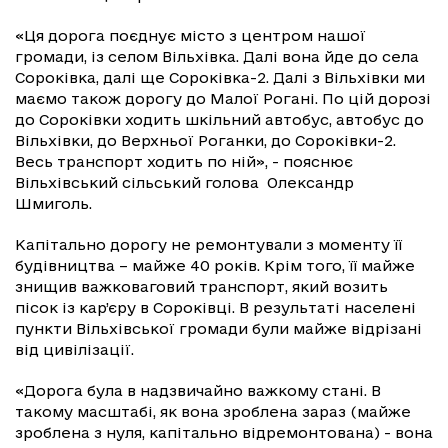
«Ця дорога поєднує місто з центром нашої
громади, із селом Вільхівка. Далі вона йде до села
Сороківка, далі ще Сороківка-2. Далі з Вільхівки ми
маємо також дорогу до Малої Рогані. По цій дорозі
до Сороківки ходить шкільний автобус, автобус до
Вільхівки, до Верхньої Роганки, до Сороківки-2.
Весь транспорт ходить по ній», - пояснює
Вільхівський сільський голова Олександр
Шмиголь.
Капітально дорогу не ремонтували з моменту її
будівництва – майже 40 років. Крім того, її майже
знищив важковаговий транспорт, який возить
пісок із кар’єру в Сороківці. В результаті населені
пункти Вільхівської громади були майже відрізані
від цивілізації.
«Дорога була в надзвичайно важкому стані. В
такому масштабі, як вона зроблена зараз (майже
зроблена з нуля, капітально відремонтована) - вона