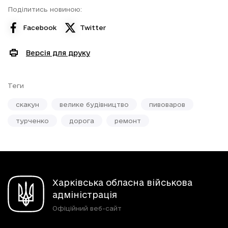
Поділитись новиною:
Facebook
Twitter
Версія для друку
Теги
скакун
велике будівництво
пивоваров
турченко
дорога
ремонт
Харківська обласна військова
адміністрація
Офіційний веб-сайт