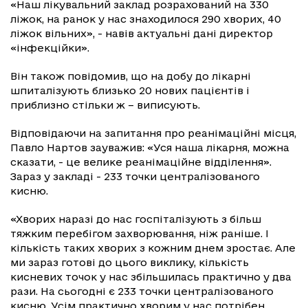
«Наш лікувальний заклад розрахований на 330
ліжок, на ранок у нас знаходилося 290 хворих, 40
ліжок вільних», - навів актуальні дані директор
«інфекційки».
Він також повідомив, що на добу до лікарні
шпиталізують близько 20 нових пацієнтів і
приблизно стільки ж – виписують.
Відповідаючи на запитання про реанімаційні місця,
Павло Нартов зауважив: «Уся наша лікарня, можна
сказати, - це велике реанімаційне відділення».
Зараз у закладі - 233 точки централізованого
кисню.
«Хворих наразі до нас госпіталізують з більш
тяжким перебігом захворювання, ніж раніше. І
кількість таких хворих з кожним днем зростає. Але
ми зараз готові до цього виклику, кількість
кисневих точок у нас збільшилась практично у два
рази. На сьогодні є 233 точки централізованого
кисню. Усім практично хворим у нас потрібен