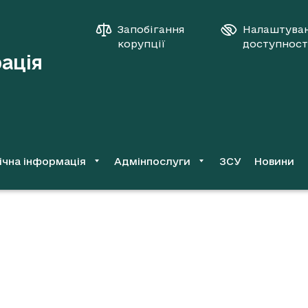
Запобігання
Налаштува
корупції
доступност
рація
ічна інформація
Адмінпослуги
ЗСУ
Новини