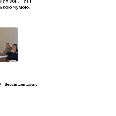
их зон. Нині
ською чумою.
Версія для друку