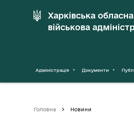
до
основного
Харківська обласна
вмісту
військова адмініст
Адміністрація
Документи
Публ
Головна
Новини