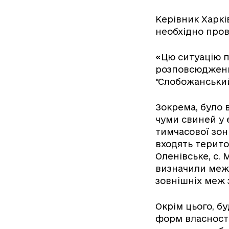
Керівник Харкі
необхідно прово
«Цю ситуацію п
розповсюдженн
"Слобожанський"
Зокрема, було 
чуми свиней у 
тимчасової зон
входять терито
Оленівське, с.
визначили межі
зовнішніх меж 
Окрім цього, б
форм власності