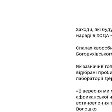
Заходи, які буд
нараді в ХОДА –
Спалах хвороби
Богодухівськог
Як зазначив г
відібрані проб
лабораторії Де
«2 вересня ми 
африканської 
встановлення 
Волошко.