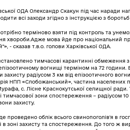
вської ОДА Олександр Скакун під час наради на
дити всі заходи згідно з інструкцією з боротьб
отрібно терміново взяти під контроль та унем
я хвороби.Адже мова йде про національний п
», - сказав т.в.о. голови Харківської ОДА.
встановлено тимчасові карантинні обмеження з
епізоотичному вогнищі терміном на 72 години.
и захисту радіусом 3 км від епізоотичного вогни
рія НПП «Слобожанський», частина населених пу
 Мурафа, с. Лісне Краснокутської селищної ради.
 тимчасової зони спостереження – радіусом 10 
зони захисту.
уде проведено облік всього свинопоголів’я в гос
 в зоні захисту та спостереження. До того ж в