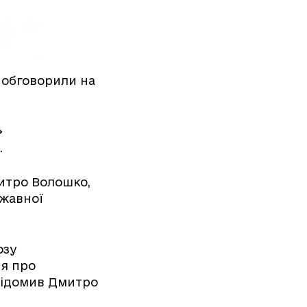
у, обговорили на
»
.
итро Волошко,
ржавної
озу
ня про
відомив Дмитро