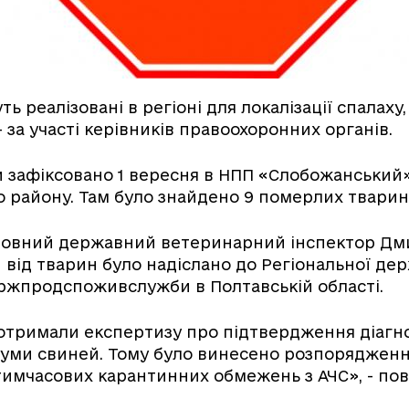
уть реалізовані в регіоні для локалізації спалах
 за участі керівників правоохоронних органів.
 зафіксовано 1 вересня в НПП «Слобожанський
о району. Там було знайдено 9 померлих тварин
оловний державний ветеринарний інспектор Дм
и від тварин було надіслано до Регіональної де
ржпродспоживслужби в Полтавській області.
отримали експертизу про підтвердження діагн
чуми свиней. Тому було винесено розпоряджен
тимчасових карантинних обмежень з АЧС», - по