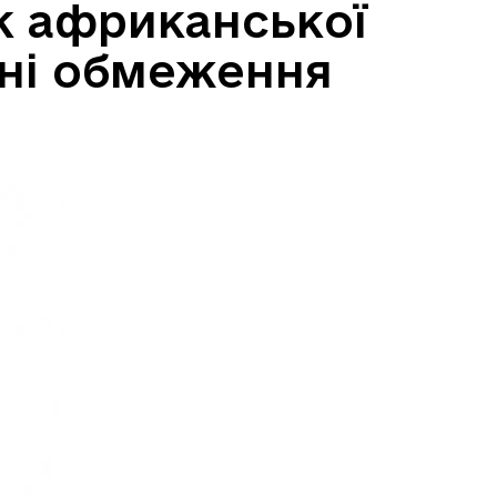
к африканської
нні обмеження