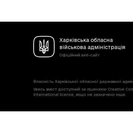
Харківська обласна
військова адміністрація
Офіційний веб-сайт
Власність Харківської обласної державної адмін
Увесь вміст доступний за ліцензією Creative Com
International license, якщо не зазначено інше.