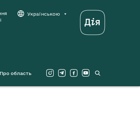
ння
Українською
і
Про область