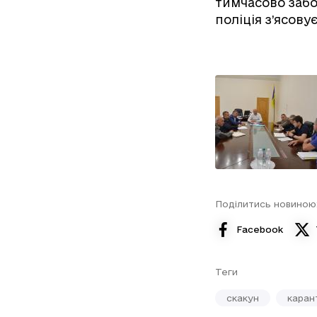
тимчасово заб
поліція з’ясов
Поділитись новиною
Facebook
Теги
скакун
каран