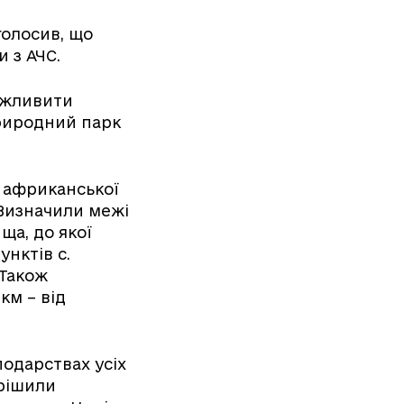
голосив, що
и з АЧС.
ожливити
риродний парк
 африканської
 Визначили межі
ща, до якої
нктів с.
 Також
км – від
подарствах усіх
ирішили