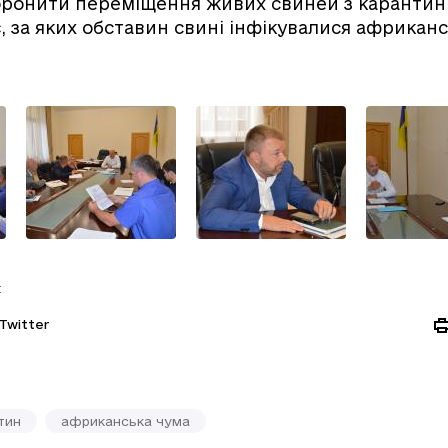
оронити переміщення живих свиней з карантинн
ує, за яких обставин свині інфікувалися африкан
:
Twitter
тин
африканська чума