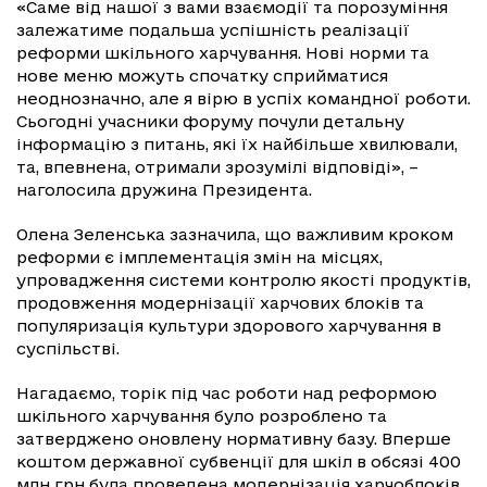
«Саме від нашої з вами взаємодії та порозуміння
залежатиме подальша успішність реалізації
реформи шкільного харчування. Нові норми та
нове меню можуть спочатку сприйматися
неоднозначно, але я вірю в успіх командної роботи.
Сьогодні учасники форуму почули детальну
інформацію з питань, які їх найбільше хвилювали,
та, впевнена, отримали зрозумілі відповіді», –
наголосила дружина Президента.
Олена Зеленська зазначила, що важливим кроком
реформи є імплементація змін на місцях,
упровадження системи контролю якості продуктів,
продовження модернізації харчових блоків та
популяризація культури здорового харчування в
суспільстві.
Нагадаємо, торік під час роботи над реформою
шкільного харчування було розроблено та
затверджено оновлену нормативну базу. Вперше
коштом державної субвенції для шкіл в обсязі 400
млн грн була проведена модернізація харчоблоків