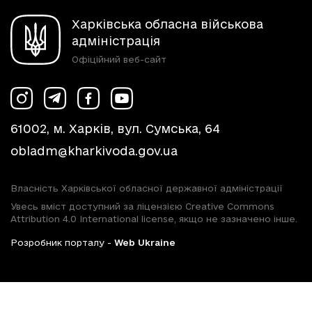
Харківська обласна військова
адміністрація
Офіційний веб-сайт
61002, м. Харків, вул. Сумська, 64
obladm@kharkivoda.gov.ua
Власність Харківської обласної державної адміністрації
Увесь вміст доступний за ліцензією Creative Commons
Attribution 4.0 International license, якщо не зазначено інше.
Розробник порталу -
Web Ukraine