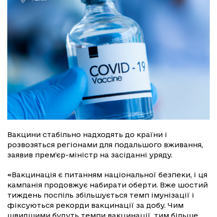
Вакцини стабільно надходять до країни і
розвозяться регіонами для подальшого вживання,
заявив прем’єр-міністр на засіданні уряду.
«Вакцинація є питанням національної безпеки, і ця
кампанія продовжує набирати оберти. Вже шостий
тиждень поспіль збільшується темп імунізації і
фіксуються рекорди вакцинації за добу. Чим
швидшими будуть темпи вакцинації, тим більше