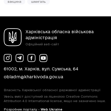
вакцина
шмигаль
Харківська обласна військова
адміністрація
Офіційний веб-сайт
61002, м. Харків, вул. Сумська, 64
obladm@kharkivoda.gov.ua
Власність Харківської обласної державної адміністрації
Увесь вміст доступний за ліцензією Creative Commons
Attribution 4.0 International license, якщо не зазначено інше.
Розробник порталу -
Web Ukraine