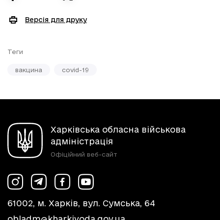
Версія для друку
Теги
вакцина
covid-19
Харківська обласна військова
адміністрація
Офіційний веб-сайт
61002, м. Харків, вул. Сумська, 64
obladm@kharkivoda.gov.ua