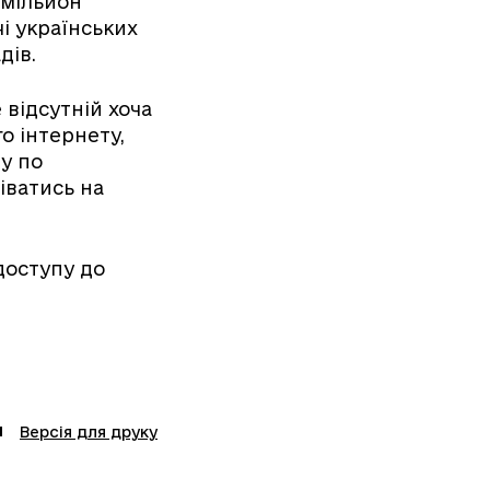
 мільйон
чі українських
дів.
 відсутній хоча
о інтернету,
ту по
діватись на
доступу до
Версія для друку