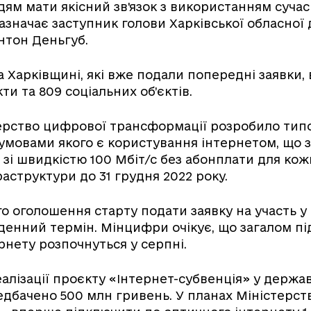
ям мати якісний зв'язок з використанням суча
 зазначає заступник голови Харківської обласної
Антон Деньгуб.
а Харківщині, які вже подали попередні заявки, 
и та 809 соціальних об’єктів.
терство цифрової трансформації розробило типо
умовами якого є користування інтернетом, що з
 зі швидкістю 100 Мбіт/с без абонплати для кож
раструктури до 31 грудня 2022 року.
го оголошення старту подати заявку на участь у
-денний термін. Мінцифри очікує, що загалом п
рнету розпочнуться у серпні.
реалізації проєкту «Інтернет-субвенція» у держ
редбачено 500 млн гривень. У планах Міністерс