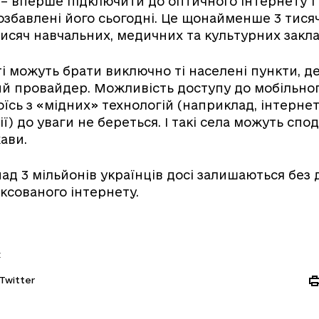
– вперше підключити до оптичного інтернету 1
позбавлені його сьогодні. Це щонайменше 3 тися
 тисяч навчальних, медичних та культурних закла
ті можуть брати виключно ті населені пункти, де
й провайдер. Можливість доступу до мобільног
оїсь з «мідних» технологій (наприклад, інтерне
ї) до уваги не береться. І такі села можуть спо
ави.
над 3 мільйонів українців досі залишаються без 
ксованого інтернету.
:
Twitter