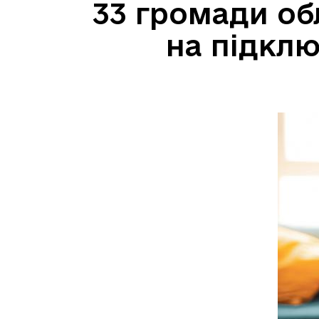
33 громади об
на підклю