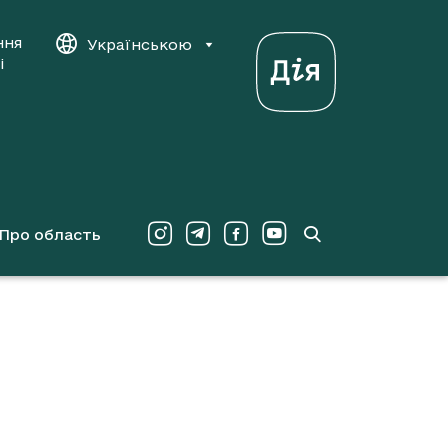
ння
Українською
і
Про область