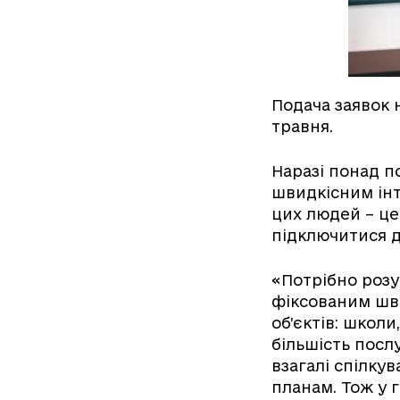
Подача заявок 
травня.
Наразі понад 
швидкісним інт
цих людей – це 
підключитися д
«Потрібно розу
фіксованим шви
об’єктів: школи
більшість посл
взагалі спілку
планам. Тож у 