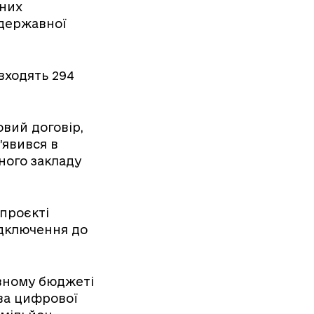
сних
 державної
входять 294
вий договір,
’явився в
ного закладу
 проєкті
ідключення до
авному бюджеті
тва цифрової