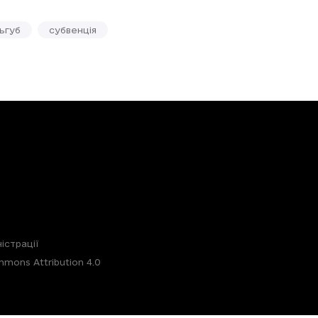
ьгуб
субвенція
істрації
mons Attribution 4.0