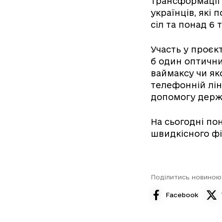
трансформації 
українців, які 
сіл та понад 6
Участь у проєк
б один оптични
ваймаксу чи як
телефонній ліні
допомогу держ
На сьогодні по
швидкісного фі
Поділитись новиною
Facebook