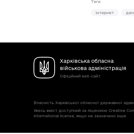
Теги
інтернет
ден
Харківська обласна
військова адміністрація
Офіційний веб-сайт
Власність Харківської обласної державної адмін
Увесь вміст доступний за ліцензією Creative Com
International license, якщо не зазначено інше.