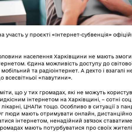
на участь у проєкті «Інтернет-субвенція» офіцій
половини населення Харківщини не мають змоги
ернетом. Єдина можливість доступу до світово
мобільний та радіоінтернет. А дехто і взагалі н
о всесвітньої «павутини».
міти, що у тих громадах, які не можуть користу
дкісним інтернетом на Харківщині, – сотні соц
, лікарні, ЦНАПи тощо. Особливо в ситуації з па
уг люди мають отримувати онлайн, дистанційно 
ватися інтернетом, ненадійний зв'язок ставатиме
громадах мають потурбуватися про своїх жителі