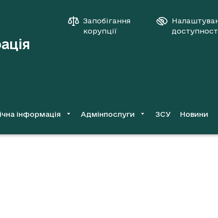
Запобігання
Налаштува
корупції
доступност
рація
ічна інформація
Адмінпослуги
ЗСУ
Новини