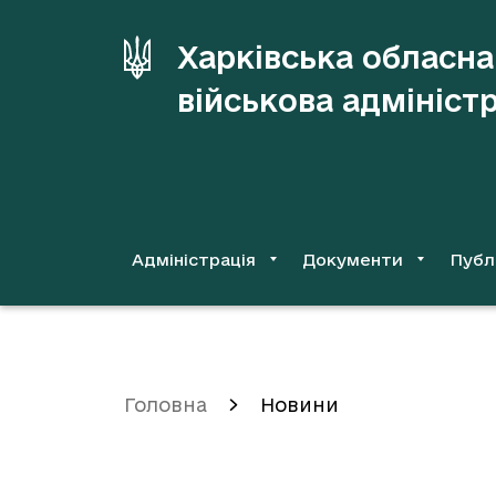
до
основного
Харківська обласна
вмісту
військова адмініст
Адміністрація
Документи
Публ
Головна
Новини