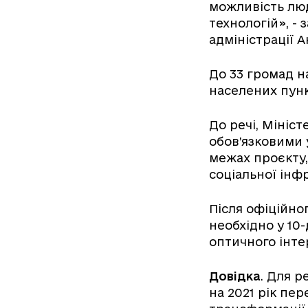
можливість люд
технологій», -
адміністрації 
До 33 громад н
населених пункт
До речі, Мініс
обов’язковими 
межах проєкту,
соціальної інф
Після офіційно
необхідно у 10
оптичного інте
Довідка
. Для 
на 2021 рік пе