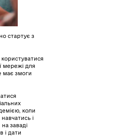
но стартує з
 користуватися
ї мережі для
е має змоги
ватися
іальних
ндемією, коли
навчатись і
 на заваді
в і дати