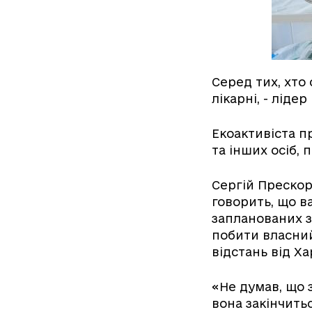
Серед тих, хто
лікарні, - ліде
Екоактивіста 
та інших осіб,
Сергій Прескор
говорить, що в
запланованих з
побити власний
відстань від Ха
«Не думав, що 
вона закінчить