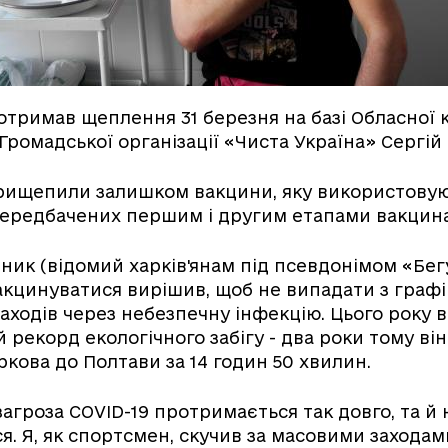
 отримав щеплення 31 березня на базі Обласної к
р Громадської організації «Чиста Україна» Сергі
прищепили залишком вакцини, яку використовую
 передбачених першим і другим етапами вакцина
ник (відомий харків'янам під псевдонімом «Бе
акцинуватися вирішив, щоб не випадати з графі
аходів через небезпечну інфекцію. Цього року в
 рекорд екологічного забігу - два роки тому ві
ркова до Полтави за 14 годин 50 хвилин.
загроза COVID-19 протримається так довго, та й 
ся. Я, як спортсмен, скучив за масовими заходам