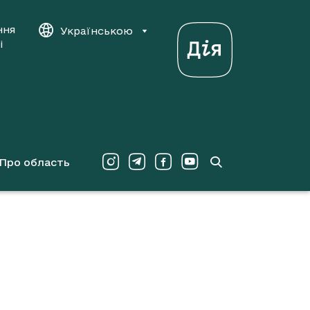
ння
Українською
і
Про область