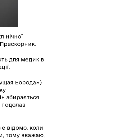
лінічної
й Прескорник.
ть для медиків
ції.
гущая Борода»)
ку
ін збирається
н подолав
не відомо, коли
и, тому вважаю,