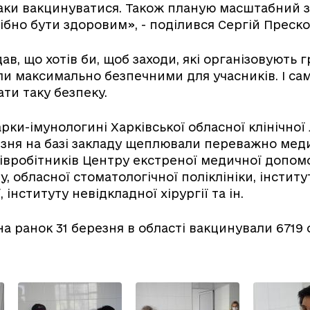
аки вакцинуватися. Також планую масштабний заб
рібно бути здоровим», - поділився Сергій Преск
ав, що хотів би, щоб заходи, які організовують 
ли максимально безпечними для учасників. І са
ти таку безпеку.
рки-імунологині Харківської обласної клінічної 
езня на базі закладу щеплювали переважно мед
півробітників Центру екстреної медичної допом
, обласної стоматологічної поліклініки, інститу
 інституту невідкладної хірургії та ін.
а ранок 31 березня в області вакцинували 6719 о