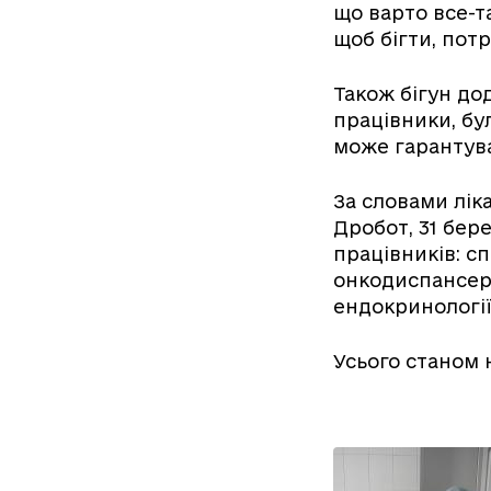
що варто все-т
щоб бігти, пот
Також бігун дод
працівники, бу
може гарантува
За словами ліка
Дробот, 31 бер
працівників: с
онкодиспансеру
ендокринології,
Усього станом н