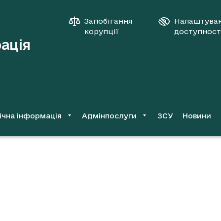
Запобігання
Налаштува
корупції
доступност
рація
ічна інформація
Адмінпослуги
ЗСУ
Новини