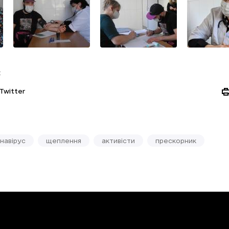
:
Twitter
навірус
щеплення
активісти
прескорник