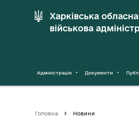
до
основного
Харківська обласна
вмісту
військова адмініст
Адміністрація
Документи
Публ
Головна
Новини