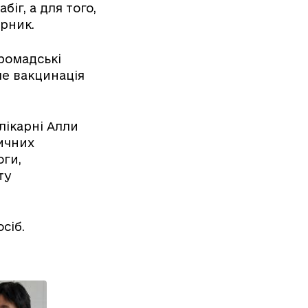
іг, а для того,
орник.
громадські
ме вакцинація
лікарні Алли
ичних
оги,
ту
сіб.