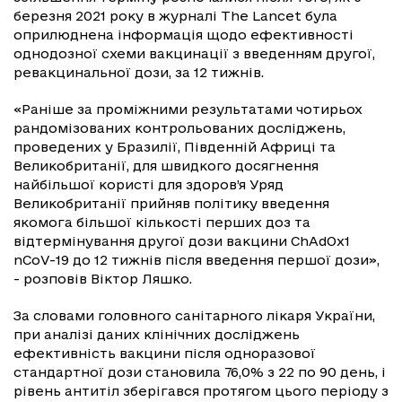
березня 2021 року в журналі The Lancet була
оприлюднена інформація щодо ефективності
однодозної схеми вакцинації з введенням другої,
ревакцинальної дози, за 12 тижнів.
«Раніше за проміжними результатами чотирьох
рандомізованих контрольованих досліджень,
проведених у Бразилії, Південній Африці та
Великобританії, для швидкого досягнення
найбільшої користі для здоров’я Уряд
Великобританії прийняв політику введення
якомога більшої кількості перших доз та
відтермінування другої дози вакцини ChAdOx1
nCoV-19 до 12 тижнів після введення першої дози»,
- розповів Віктор Ляшко.
За словами головного санітарного лікаря України,
при аналізі даних клінічних досліджень
ефективність вакцини після одноразової
стандартної дози становила 76,0% з 22 по 90 день, і
рівень антитіл зберігався протягом цього періоду з