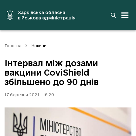
до
основного
вмісту
Харківська обласна
військова адміністрація
Головна
Новини
Інтервал між дозами
вакцини CoviShield
збільшено до 90 днів
17 березня 2021 | 16:20