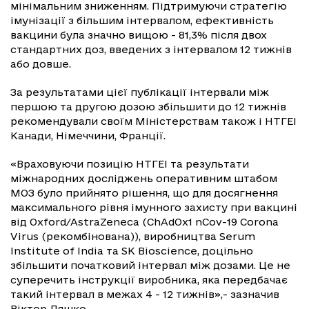
мінімальним зниженням. Підтримуючи стратегію
імунізації з більшим інтервалом, ефективність
вакцини була значно вищою - 81,3% після двох
стандартних доз, введених з інтервалом 12 тижнів
або довше.
За результатами цієї публікації інтервали між
першою та другою дозою збільшити до 12 тижнів
рекомендували своїм Міністерствам також і НТГЕІ
Канади, Німеччини, Франції.
«Враховуючи позицію НТГЕІ та результати
міжнародних досліджень оперативним штабом
МОЗ було прийнято рішення, що для досягнення
максимального рівня імунного захисту при вакцині
від Oxford/AstraZeneca (ChAdOx1 nCov-19 Cоrona
Virus (рекомбінована)), виробництва Serum
Institute of India та SK Bioscience, доцільно
збільшити початковий інтервал між дозами. Це не
суперечить інструкції виробника, яка передбачає
такий інтервал в межах 4 - 12 тижнів»,- зазначив
Віктор Ляшко.